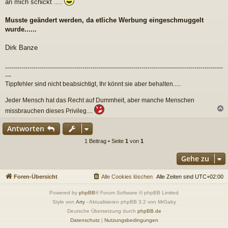
an mich schickt ....
Musste geändert werden, da etliche Werbung eingeschmuggelt
wurde......
Dirk Banze
-----------------------------------------------------------------------------------------------------------
---
Tippfehler sind nicht beabsichtigt, Ihr könnt sie aber behalten.....
Jeder Mensch hat das Recht auf Dummheit, aber manche Menschen
missbrauchen dieses Privileg....
c
Antworten
1 Beitrag • Seite
1
von
1
Gehe zu
Foren-Übersicht
Alle Cookies löschen
Alle Zeiten sind
UTC+02:00
Powered by
phpBB
® Forum Software © phpBB Limited
Style von
Arty
- Aktualisieren phpBB 3.2 von MrGaby
Deutsche Übersetzung durch
phpBB.de
Datenschutz
|
Nutzungsbedingungen