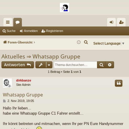
ch
or
n
eg
Suche
Anmelden
Registrieren
ne
en
m
ist
S
Foren-Übersicht
Select Language
▼
llz
el
rie
u
Aktuelles
⇒
Whatsapp Gruppe
c
ug
de
re
h
Suche
Erweiter
Antworten
riff
n
n
e
1 Beitrag • Seite
1
von
1
dirkbanze
Site Admin
Whatsapp Gruppe
B
2. Nov 2019, 19:05
e
Hallo Ihr lieben...
i
habe eine Whatsapp Gruppe C1 Fahrer erstellt...
t
r
a
Ihr könnt beitreten und mitmachen, wenn Ihr per PN Eure Handynummer
g