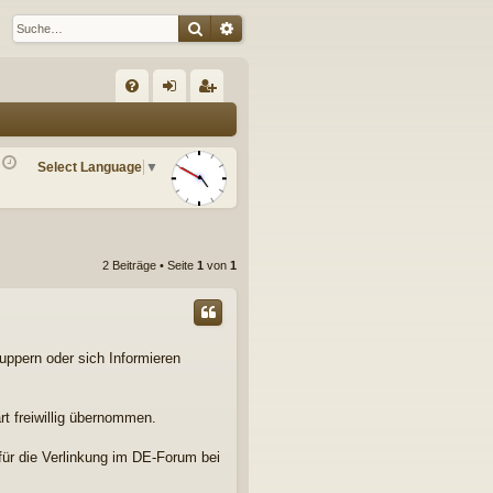
Suche
Erweiterte Suche
S
FA
n
eg
Q
m
ist
Select Language
▼
el
rie
de
re
n
n
2 Beiträge • Seite
1
von
1
uppern oder sich Informieren
t freiwillig übernommen.
für die Verlinkung im DE-Forum bei