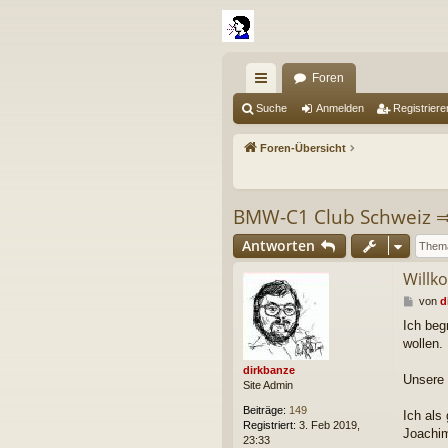
Foren
ch
Suche
Anmelden
Registriere
ne
Foren-Übersicht
llz
ug
BMW-C1 Club Schweiz
riff
Antworten
Willk
B
von
d
e
Ich beg
i
wollen.
t
r
dirkbanze
a
Unsere 
Site Admin
g
Beiträge:
149
Ich als
Registriert:
3. Feb 2019,
Joachi
23:33