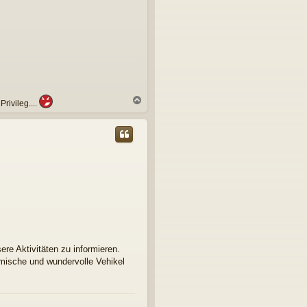
N
ivileg....
a
c
h
o
b
e
n
re Aktivitäten zu informieren.
omische und wundervolle Vehikel