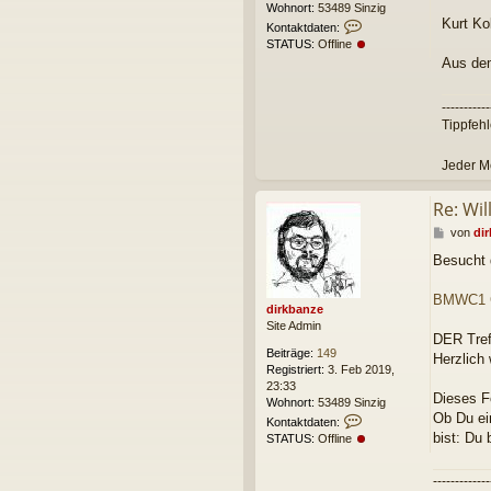
Wohnort:
53489 Sinzig
Kurt Ko
K
Kontaktdaten:
o
STATUS:
Offline
n
Aus de
t
a
k
-----------
t
Tippfehl
d
a
Jeder M
t
e
Re: Wi
n
v
B
von
di
o
e
n
Besucht 
i
d
t
i
r
BMWC1 C
r
dirkbanze
a
k
Site Admin
g
b
DER Tref
a
Beiträge:
149
Herzlich
n
Registriert:
3. Feb 2019,
z
23:33
Dieses F
e
Wohnort:
53489 Sinzig
Ob Du ei
K
Kontaktdaten:
o
bist: Du
STATUS:
Offline
n
t
-------------
a