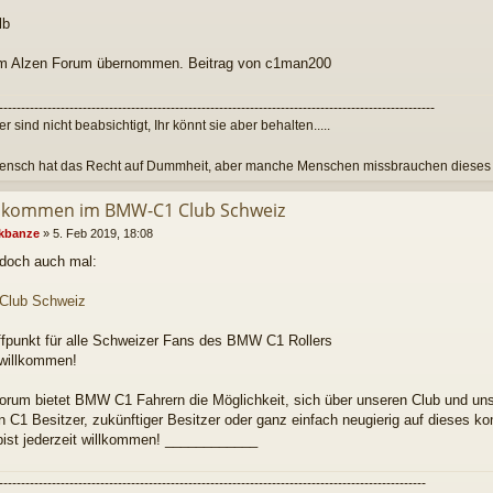
lb
m Alzen Forum übernommen. Beitrag von c1man200
---------------------------------------------------------------------------------------------------
er sind nicht beabsichtigt, Ihr könnt sie aber behalten.....
ensch hat das Recht auf Dummheit, aber manche Menschen missbrauchen dieses Pr
llkommen im BMW-C1 Club Schweiz
rkbanze
»
5. Feb 2019, 18:08
doch auch mal:
lub Schweiz
fpunkt für alle Schweizer Fans des BMW C1 Rollers
 willkommen!
orum bietet BMW C1 Fahrern die Möglichkeit, sich über unseren Club und unse
n C1 Besitzer, zukünftiger Besitzer oder ganz einfach neugierig auf dieses k
 bist jederzeit willkommen! ____________
-------------------------------------------------------------------------------------------------