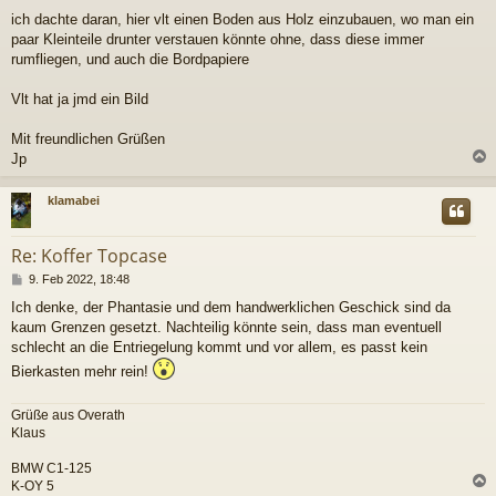
ich dachte daran, hier vlt einen Boden aus Holz einzubauen, wo man ein
paar Kleinteile drunter verstauen könnte ohne, dass diese immer
rumfliegen, und auch die Bordpapiere
Vlt hat ja jmd ein Bild
Mit freundlichen Grüßen
Jp
c
klamabei
Re: Koffer Topcase
B
9. Feb 2022, 18:48
e
Ich denke, der Phantasie und dem handwerklichen Geschick sind da
i
kaum Grenzen gesetzt. Nachteilig könnte sein, dass man eventuell
t
r
schlecht an die Entriegelung kommt und vor allem, es passt kein
a
Bierkasten mehr rein!
g
Grüße aus Overath
Klaus
BMW C1-125
K-OY 5