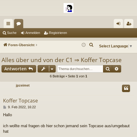
ch
or
n
eg
Suche
Anmelden
Registrieren
ne
en
m
ist
S
Foren-Übersicht
Select Language
▼
llz
el
rie
u
Alles über und von der C1
⇒
Koffer Topcase
c
ug
de
re
h
Suche
Erweiter
Antworten
riff
n
n
e
6 Beiträge • Seite
1
von
1
jpzeimet
Koffer Topcase
B
9. Feb 2022, 16:22
e
Hallo
i
t
r
ich wollte mal fragen ob hier schon jemand sein Topcase aus/umgebaut
a
hat
g