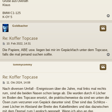
Grüße aus Overath
Klaus
BMW C1-125
K-OY 5
c
Goldbacher
Re: Koffer Topcase
B
10. Feb 2022, 14:31
e
Die Papiere, ABE usw. liegen bei mir im Gepäckfach unter dem Topcase,
i
falls die mal jemand suchen sollte.
t
r
a
c
tommycommy
g
Re: Koffer Topcase
B
11. Okt 2024, 14:08
e
Nach diversen Umfall - Ereignissen über die Jahre, mal links mal rechts
i
rum, sind die beiden Nasen schon lange ab. Die wurden durch 4 Löcher
t
r
im Boden des Topcase ersetzt, die praktischerweise da sind wo unten die
a
Ösen zum verzurren von Gepäck darunter sind. Eher sind das Schlitze -
g
zwei Löcher im Abstand der Breite des Kabelbinders und das dazwischen
mit dem Dremel zum Langloch gepopelt. Wenn ich also an das