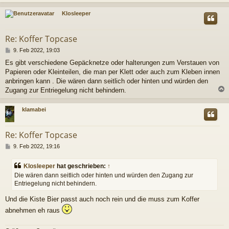
c
Klosleeper
Re: Koffer Topcase
B
9. Feb 2022, 19:03
e
Es gibt verschiedene Gepäcknetze oder halterungen zum Verstauen von
i
Papieren oder Kleinteilen, die man per Klett oder auch zum Kleben innen
t
r
anbringen kann . Die wären dann seitlich oder hinten und würden den
a
Zugang zur Entriegelung nicht behindern.
g
c
klamabei
Re: Koffer Topcase
B
9. Feb 2022, 19:16
e
i
Klosleeper
hat geschrieben:
↑
t
Die wären dann seitlich oder hinten und würden den Zugang zur
r
Entriegelung nicht behindern.
a
g
Und die Kiste Bier passt auch noch rein und die muss zum Koffer
abnehmen eh raus