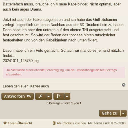
Batteriefach muss, brauche ich 4 neue Kabelbinder. Nicht optimal, aber
auch kein arges Drama.
Jetzt ist auch der Haken abgerissen und ich habe das Griff-Scharnier
zerlegt - eigentlich um einen Nachbau aus der 3D Druckerei ein zu bauen.
Dann habe ich aber den unteren auf den oberen Teil ausgetauscht und
fest geschraubt. So wird der Boden des topcase hinten rutschsicher
festgehalten und von den Kabelbindern nach unten fixiert.
Davon habe ich ein Foto gemacht. Schaun wir mal ob es jemand nützlich
findet...
20241011_125730.jpg
Du hast keine ausreichende Berechtigung, um die Dateianhänge dieses Beitrags
anzusehen.
Leben genießen! Kaffee auch
c
Antworten
6 Beiträge • Seite
1
von
1
Gehe zu
Foren-Übersicht
Alle Cookies löschen
Alle Zeiten sind
UTC+02:00