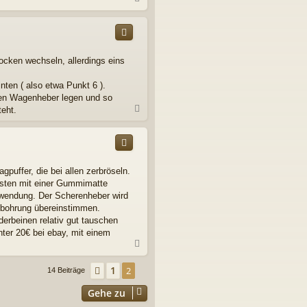
a
c
h
o
b
ocken wechseln, allerdings eins
e
n
nten ( also etwa Punkt 6 ).
 den Wagenheber legen und so
N
teht.
a
c
h
o
b
uffer, die bei allen zerbröseln.
e
esten mit einer Gummimatte
n
fwendung. Der Scherenheber wird
enbohrung übereinstimmen.
erbeinen relativ gut tauschen
nter 20€ bei ebay, mit einem
N
a
c
1
Vorherige
2
14 Beiträge
h
o
Gehe zu
b