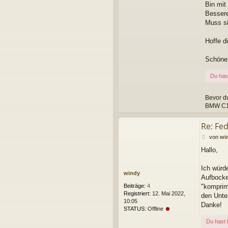
Bin mit
Bessere
Muss si
Hoffe d
Schöne
Du has
Bevor du
BMW C1 -
Re: Fe
B
von
wi
e
Hallo,
i
t
r
Ich würd
windy
a
Aufbocke
g
Beiträge:
4
"komprim
Registriert:
12. Mai 2022,
den Unte
10:05
Danke!
STATUS:
Offline
Du hast 