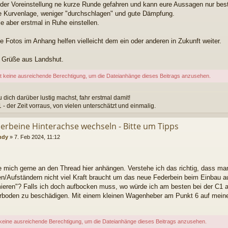
 der Voreinstellung ne kurze Runde gefahren und kann eure Aussagen nur best
 Kurvenlage, weniger "durchschlagen" und gute Dämpfung.
e aber erstmal in Ruhe einstellen.
ie Fotos im Anhang helfen vielleicht dem ein oder anderen in Zukunft weiter.
 Grüße aus Landshut.
t keine ausreichende Berechtigung, um die Dateianhänge dieses Beitrags anzusehen.
 dich darüber lustig machst, fahr erstmal damit!
 der Zeit vorraus, von vielen unterschätzt und einmalig.
derbeine Hinterachse wechseln - Bitte um Tipps
ndy
»
7. Feb 2024, 11:12
e mich gerne an den Thread hier anhängen. Verstehe ich das richtig, dass m
n/Aufständern nicht viel Kraft braucht um das neue Federbein beim Einbau au
ieren"? Falls ich doch aufbocken muss, wo würde ich am besten bei der C
rboden zu beschädigen. Mit einem kleinen Wagenheber am Punkt 6 auf mein
keine ausreichende Berechtigung, um die Dateianhänge dieses Beitrags anzusehen.