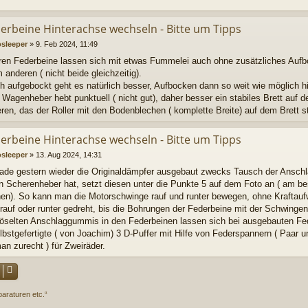
derbeine Hinterachse wechseln - Bitte um Tipps
osleeper
»
9. Feb 2024, 11:49
eren Federbeine lassen sich mit etwas Fummelei auch ohne zusätzliches Aufb
anderen ( nicht beide gleichzeitig).
h aufgebockt geht es natürlich besser, Aufbocken dann so weit wie möglich hi
 Wagenheber hebt punktuell ( nicht gut), daher besser ein stabiles Brett auf
eren, das der Roller mit den Bodenblechen ( komplette Breite) auf dem Brett s
derbeine Hinterachse wechseln - Bitte um Tipps
osleeper
»
13. Aug 2024, 14:31
ade gestern wieder die Originaldämpfer ausgebaut zwecks Tausch der Anschlagp
n Scherenheber hat, setzt diesen unter die Punkte 5 auf dem Foto an ( am b
en). So kann man die Motorschwinge rauf und runter bewegen, ohne Kraftau
rauf oder runter gedreht, bis die Bohrungen der Federbeine mit der Schwing
röselten Anschlaggummis in den Federbeinen lassen sich bei ausgebauten Fed
bstgefertigte ( von Joachim) 3 D-Puffer mit Hilfe von Federspannern ( Paar u
n zurecht ) für Zweiräder.
raturen etc.“