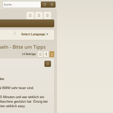
Suche
Erweiterte Suche
S
FA
n
eg
Q
m
ist
Select Language
▼
el
rie
eln - Bitte um Tipps
de
re
n
n
1
Vorherige
2
14 Beiträge
abe.
al BMW sehr teuer sind.
5 Minuten und war wirklich ein
aschine gestützt hat. Einzig bei
en wirklich easy.