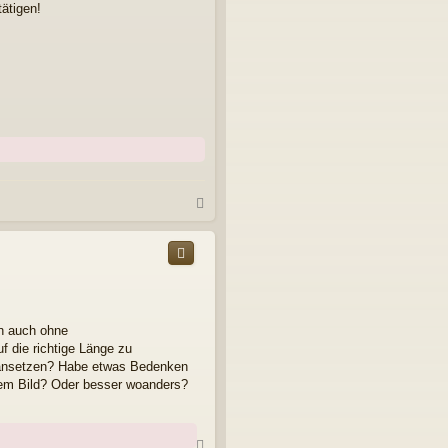
ätigen!
N
a
c
h
o
b
e
n
an auch ohne
f die richtige Länge zu
1 ansetzen? Habe etwas Bedenken
em Bild? Oder besser woanders?
N