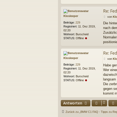
Re: Fe
Klosleeper
B
von
Kl
e
Beiträge:
229
Die hint
i
Registriert:
11. Dez 2019,
nach dem 
t
02:20
r
Zusätzlic
Wohnort:
Burscheid
a
Normaler
STATUS:
Offline
g
positioni
Re: Fe
Klosleeper
B
von
Kl
e
Beiträge:
229
Habe ger
i
Registriert:
11. Dez 2019,
Wer eine
t
02:20
r
dazwisch
Wohnort:
Burscheid
a
langsam 
STATUS:
Offline
g
Die zerb
gegen sel
kommt ma
Antworten
Zurück zu „BMW C1 FAQ - Tipps zu Repa