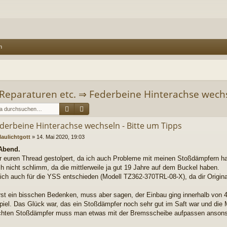
n
Reparaturen etc.
⇒
Federbeine Hinterachse wechs
Suche
Erweiterte Suche
ederbeine Hinterachse wechseln - Bitte um Tipps
laulichtgott
»
14. Mai 2020, 19:03
Abend.
r euren Thread gestolpert, da ich auch Probleme mit meinen Stoßdämpfern h
ch nicht schlimm, da die mittlerweile ja gut 19 Jahre auf dem Buckel haben.
ch auch für die YSS entschieden (Modell TZ362-370TRL-08-X), da dir Origin
rst ein bisschen Bedenken, muss aber sagen, der Einbau ging innerhalb von 4
piel. Das Glück war, das ein Stoßdämpfer noch sehr gut im Saft war und die M
hten Stoßdämpfer muss man etwas mit der Bremsscheibe aufpassen ansonst