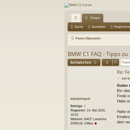
Foren
ch
Suche
Anmelden
Registriere
ne
Foren-Übersicht
llz
BMW C1 FAQ - Tipps zu 
ug
riff
Antworten
Re: F
B
von
b
e
Guten 
i
Bin übe
t
r
Finde i
blaulichtgott
a
Habe mi
g
Beiträge:
1
Registriert:
14. Mai 2020,
Hatte e
18:52
Kinders
Wohnort:
8402* Landshut
dem rec
STATUS:
Offline