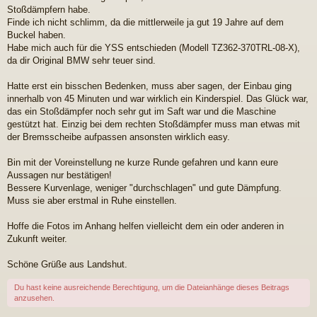
r
Stoßdämpfern habe.
a
Finde ich nicht schlimm, da die mittlerweile ja gut 19 Jahre auf dem
g
Buckel haben.
Habe mich auch für die YSS entschieden (Modell TZ362-370TRL-08-X),
da dir Original BMW sehr teuer sind.
Hatte erst ein bisschen Bedenken, muss aber sagen, der Einbau ging
innerhalb von 45 Minuten und war wirklich ein Kinderspiel. Das Glück war,
das ein Stoßdämpfer noch sehr gut im Saft war und die Maschine
gestützt hat. Einzig bei dem rechten Stoßdämpfer muss man etwas mit
der Bremsscheibe aufpassen ansonsten wirklich easy.
Bin mit der Voreinstellung ne kurze Runde gefahren und kann eure
Aussagen nur bestätigen!
Bessere Kurvenlage, weniger "durchschlagen" und gute Dämpfung.
Muss sie aber erstmal in Ruhe einstellen.
Hoffe die Fotos im Anhang helfen vielleicht dem ein oder anderen in
Zukunft weiter.
Schöne Grüße aus Landshut.
Du hast keine ausreichende Berechtigung, um die Dateianhänge dieses Beitrags
anzusehen.