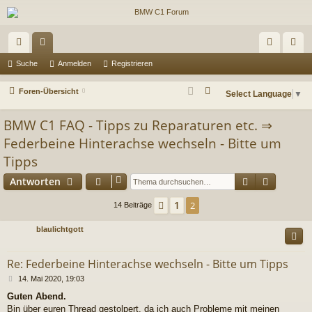
ch
or
n
eg
Suche
Anmelden
Registrieren
ne
en
m
ist
S
Foren-Übersicht
Select Language
▼
llz
el
rie
u
BMW C1 FAQ - Tipps zu Reparaturen etc.
⇒
c
ug
de
re
h
Federbeine Hinterachse wechseln - Bitte um
riff
n
n
e
Tipps
Suche
Erweiter
Antworten
1
Vorherige
2
14 Beiträge
blaulichtgott
Re: Federbeine Hinterachse wechseln - Bitte um Tipps
B
14. Mai 2020, 19:03
e
Guten Abend.
i
Bin über euren Thread gestolpert, da ich auch Probleme mit meinen
t