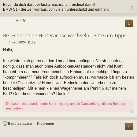
Bevor du dich darüber lustig machst, fahr erstmal damit!
BMW C1 - der Zeit vorraus, von vielen unterschätzt und einmalig.
c
windy
Re: Federbeine Hinterachse wechseln - Bitte um Tipps
B
7. Feb 2024, 11:12
e
Hallo,
i
t
r
Ich würde mich gerne an den Thread hier anhängen. Verstehe ich das
a
richtig, dass man auch ohne Aufbocken/Aufständern nicht viel Kraft
g
braucht um das neue Federbein beim Einbau auf die richtige Länge zu
"komprimieren"? Falls ich doch aufbocken muss, wo würde ich am besten
bei der C1 ansetzen? Habe etwas Bedenken den Unterboden zu
beschädigen. Mit einem kleinen Wagenheber am Punkt 6 auf meinem
Bild? Oder besser woanders? Danke!
Du hast keine ausreichende Berechtigung, um die Dateianhänge dieses Beitrags
anzusehen.
c
Klosleeper