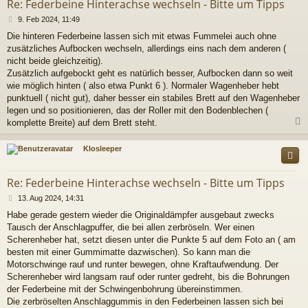
Re: Federbeine Hinterachse wechseln - Bitte um Tipps
B
9. Feb 2024, 11:49
e
Die hinteren Federbeine lassen sich mit etwas Fummelei auch ohne
i
zusätzliches Aufbocken wechseln, allerdings eins nach dem anderen (
t
r
nicht beide gleichzeitig).
a
Zusätzlich aufgebockt geht es natürlich besser, Aufbocken dann so weit
g
wie möglich hinten ( also etwa Punkt 6 ). Normaler Wagenheber hebt
punktuell ( nicht gut), daher besser ein stabiles Brett auf den Wagenheber
legen und so positionieren, das der Roller mit den Bodenblechen (
komplette Breite) auf dem Brett steht.
c
Klosleeper
Re: Federbeine Hinterachse wechseln - Bitte um Tipps
B
13. Aug 2024, 14:31
e
Habe gerade gestern wieder die Originaldämpfer ausgebaut zwecks
i
Tausch der Anschlagpuffer, die bei allen zerbröseln. Wer einen
t
r
Scherenheber hat, setzt diesen unter die Punkte 5 auf dem Foto an ( am
a
besten mit einer Gummimatte dazwischen). So kann man die
g
Motorschwinge rauf und runter bewegen, ohne Kraftaufwendung. Der
Scherenheber wird langsam rauf oder runter gedreht, bis die Bohrungen
der Federbeine mit der Schwingenbohrung übereinstimmen.
Die zerbröselten Anschlaggummis in den Federbeinen lassen sich bei