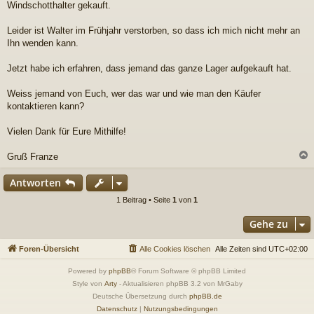
a
Windschotthalter gekauft.
g
Leider ist Walter im Frühjahr verstorben, so dass ich mich nicht mehr an
Ihn wenden kann.
Jetzt habe ich erfahren, dass jemand das ganze Lager aufgekauft hat.
Weiss jemand von Euch, wer das war und wie man den Käufer
kontaktieren kann?
Vielen Dank für Eure Mithilfe!
Gruß Franze
c
Antworten
1 Beitrag • Seite
1
von
1
Gehe zu
Foren-Übersicht
Alle Cookies löschen
Alle Zeiten sind
UTC+02:00
Powered by
phpBB
® Forum Software © phpBB Limited
Style von
Arty
- Aktualisieren phpBB 3.2 von MrGaby
Deutsche Übersetzung durch
phpBB.de
Datenschutz
|
Nutzungsbedingungen