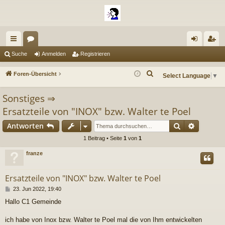
ch
or
n
eg
Suche
Anmelden
Registrieren
ne
en
m
ist
S
Foren-Übersicht
Select Language
▼
llz
el
rie
u
Sonstiges
⇒
c
ug
de
re
h
Ersatzteile von "INOX" bzw. Walter te Poel
riff
n
n
e
Suche
Erweiter
Antworten
1 Beitrag • Seite
1
von
1
franze
Ersatzteile von "INOX" bzw. Walter te Poel
B
23. Jun 2022, 19:40
e
Hallo C1 Gemeinde
i
t
r
ich habe von Inox bzw. Walter te Poel mal die von Ihm entwickelten