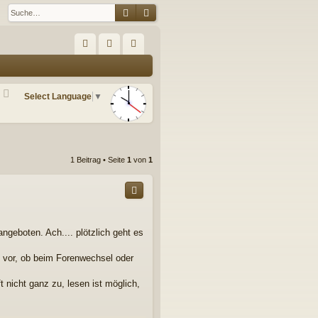
Suche
Erweiterte Suche
S
FA
n
eg
Q
m
ist
Select Language
▼
el
rie
de
re
n
n
1 Beitrag • Seite
1
von
1
ngeboten. Ach.... plötzlich geht es
ig vor, ob beim Forenwechsel oder
fft nicht ganz zu, lesen ist möglich,