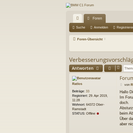
Foren
ch
Suche
Anmelden
Registriere
ne
Foren-Übersicht
llz
ug
Verbesserungsvorschlä
riff
Antworten
Forum
Ratlos
B
von
R
e
Beiträge:
33
Hallo Di
i
Registriert:
29. Apr 2019,
Im Foru
t
11:28
r
doch.
Wohnort:
64372 Ober-
a
Absturz
Ramstadt
g
beim Ab
STATUS:
Offline
Über da
aber ni