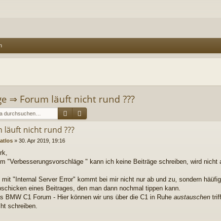
n
ge
⇒
Forum läuft nicht rund ???
Suche
Erweiterte Suche
 läuft nicht rund ???
atlos
»
30. Apr 2019, 19:16
rk,
m "Verbesserungsvorschläge " kann ich keine Beiträge schreiben, wird nicht a
 mit "Internal Server Error" kommt bei mir nicht nur ab und zu, sondern häüf
schicken eines Beitrages, den man dann nochmal tippen kann.
s BMW C1 Forum - Hier können wir uns über die C1 in Ruhe
austauschen
tri
cht schreiben.