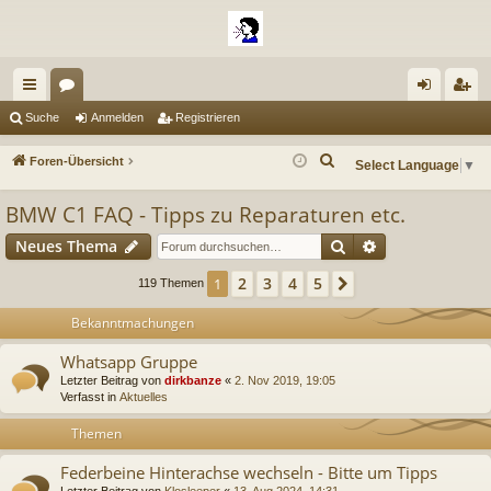
ch
or
n
eg
Suche
Anmelden
Registrieren
ne
en
m
ist
S
Foren-Übersicht
Select Language
▼
llz
el
rie
u
BMW C1 FAQ - Tipps zu Reparaturen etc.
c
ug
de
re
h
Suche
Erweiterte Suc
Neues Thema
riff
n
n
e
2
3
4
5
1
Nächste
119 Themen
Bekanntmachungen
Whatsapp Gruppe
Letzter Beitrag von
dirkbanze
«
2. Nov 2019, 19:05
Verfasst in
Aktuelles
Themen
Federbeine Hinterachse wechseln - Bitte um Tipps
Letzter Beitrag von
Klosleeper
«
13. Aug 2024, 14:31