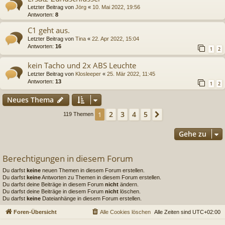
Letzter Beitrag von
Jörg
«
10. Mai 2022, 19:56
Antworten:
8
C1 geht aus.
Letzter Beitrag von
Tina
«
22. Apr 2022, 15:04
Antworten:
16
1
2
kein Tacho und 2x ABS Leuchte
Letzter Beitrag von
Klosleeper
«
25. Mär 2022, 11:45
Antworten:
13
1
2
Neues Thema
2
3
4
5
1
Nächste
119 Themen
Gehe zu
Berechtigungen in diesem Forum
Du darfst
keine
neuen Themen in diesem Forum erstellen.
Du darfst
keine
Antworten zu Themen in diesem Forum erstellen.
Du darfst deine Beiträge in diesem Forum
nicht
ändern.
Du darfst deine Beiträge in diesem Forum
nicht
löschen.
Du darfst
keine
Dateianhänge in diesem Forum erstellen.
Foren-Übersicht
Alle Cookies löschen
Alle Zeiten sind
UTC+02:00