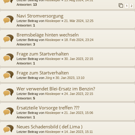
Antworten:
13
1
2
Navi Stromversorgung
Letzter Beitrag von
Klosleeper
«
21. Mär 2024, 12:25
Antworten:
1
Bremsbeläge hinten wechseln
Letzter Beitrag von
Klosleeper
«
18. Feb 2024, 23:24
Antworten:
3
Frage zum Startverhalten
Letzter Beitrag von
Klosleeper
«
30. Jan 2023, 22:15
Antworten:
1
Frage zum Startverhalten
Letzter Beitrag von
Jörg
«
30. Jan 2023, 13:10
Wer verwendet Blei-Ersatz im Benzin?
Letzter Beitrag von
Klosleeper
«
24. Jan 2023, 22:15
Antworten:
5
Ersatzteile Vorsorge treffen ???
Letzter Beitrag von
Klosleeper
«
21. Jan 2023, 15:06
Antworten:
1
Neues Schadensbild ( def.Lima )
Letzter Beitrag von
Klosleeper
«
14. Jan 2023, 15:11