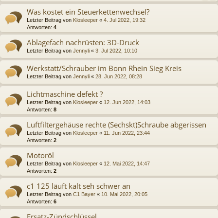
Was kostet ein Steuerkettenwechsel?
Letzter Beitrag von
Klosleeper
«
4. Jul 2022, 19:32
Antworten:
4
Ablagefach nachrüsten: 3D-Druck
Letzter Beitrag von
Jennyli
«
3. Jul 2022, 10:10
Werkstatt/Schrauber im Bonn Rhein Sieg Kreis
Letzter Beitrag von
Jennyli
«
28. Jun 2022, 08:28
Lichtmaschine defekt ?
Letzter Beitrag von
Klosleeper
«
12. Jun 2022, 14:03
Antworten:
8
Luftfiltergehäuse rechte (Sechskt)Schraube abgerissen
Letzter Beitrag von
Klosleeper
«
11. Jun 2022, 23:44
Antworten:
2
Motoröl
Letzter Beitrag von
Klosleeper
«
12. Mai 2022, 14:47
Antworten:
2
c1 125 läuft kalt seh schwer an
Letzter Beitrag von
C1 Bayer
«
10. Mai 2022, 20:05
Antworten:
6
Ersatz-Zündschlüssel