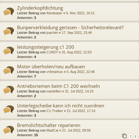
Zylinderkopfdichtung
Letzter Beitrag von
Klosleeper
«
6. Nov 2022, 16:21
Antworten:
3
Bunperverkleidung gerissen - Sicherheitsrelevant?
Letzter Beitrag von
joachim
«
17. Sep 2022, 23:46
Antworten:
2
leistungssteigerung c1 200
Letzter Beitrag von
C1NDY
«
31. Aug 2022, 12:53
Antworten:
4
Motor überholen/neu aufbauen
Letzter Beitrag von
vr6markus
«
5. Aug 2022, 22:48
Antworten:
7
Antriebsriemen beim C1 200 wechseln
Letzter Beitrag von
martinflori
«
31. Jul 2022, 14:23
Antworten:
2
Unterlegscheibe kann ich nicht zuordnen
Letzter Beitrag von
C1-Treiber
«
21. Jul 2022, 17:14
Antworten:
3
Bremslichtschalter reparieren
Letzter Beitrag von
MadCat
«
21. Jul 2022, 09:59
Antworten:
15
1
2