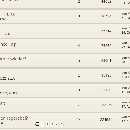
2
44652
24. A
hr 2023
von
P
0
30754
31. D
1:37
!
von
P
1
35214
26. D
, 15:26
ncelling
von
C
4
76268
22. S
mmer wieder?
von
B
5
69001
28. J
von
K
1
35995
7. Jul
2022, 21:35
von
B
3
51358
11. J
 2022, 22:00
alt
von
B
7
122129
27. A
en reparabel?
von
M
44
224881
17. A
00
1
2
3
4
5