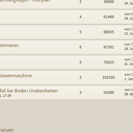
2
45606
26. J
von
K
4
61469
29. J
von
C
5
68035
21. J
ptimieren
von
C
6
87261
18. J
von
C
5
70023
11. J
enblasenmaschine
von
C
2
102160
1. Ju
fall bei Boden Unebenheiten
von
t
3
54399
28. M
1, 17:29
 Forum