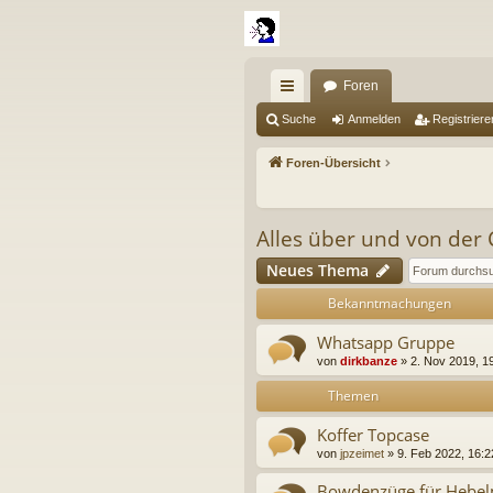
Foren
ch
Suche
Anmelden
Registriere
ne
Foren-Übersicht
llz
ug
Alles über und von der 
riff
Neues Thema
Bekanntmachungen
Whatsapp Gruppe
von
dirkbanze
» 2. Nov 2019, 19
Themen
Koffer Topcase
von
jpzeimet
» 9. Feb 2022, 16:2
Bowdenzüge für Hebel