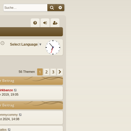
Suche
Erweiterte Suche
S
FA
n
eg
Q
m
ist
Select Language
▼
el
rie
de
re
n
n
2
3
1
Nächste
56 Themen
r Beitrag
irkbanze
v 2019, 19:05
r Beitrag
ommycommy
kt 2024, 14:08
atlos