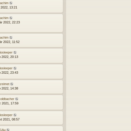
oachim
r 2022, 13:21
oachim
är 2022, 22:23
oachim
är 2022, 11:52
losleeper
b 2022, 20:13
losleeper
b 2022, 23:43
pzeimet
b 2022, 14:38
oldbacher
z 2021, 17:59
losleeper
kt 2021, 08:57
1Au