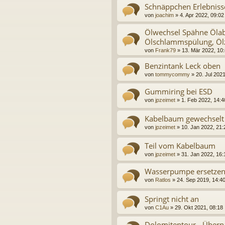
Schnäppchen Erlebnisse
von
joachim
» 4. Apr 2022, 09:02
Ölwechsel Spähne Ölab
Ölschlammspülung, Öl
von
Frank79
» 13. Mär 2022, 10
Benzintank Leck oben
von
tommycommy
» 20. Jul 2021
Gummiring bei ESD
von
jpzeimet
» 1. Feb 2022, 14:4
Kabelbaum gewechselt
von
jpzeimet
» 10. Jan 2022, 21:
Teil vom Kabelbaum
von
jpzeimet
» 31. Jan 2022, 16:
Wasserpumpe ersetze
von
Ratlos
» 24. Sep 2019, 14:4
Springt nicht an
von
C1Au
» 29. Okt 2021, 08:18
Dolomitentour - Übern