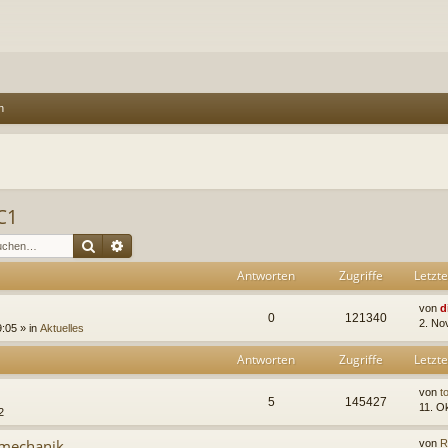
n
C1
Suche
Erweiterte Suche
Antworten
Zugriffe
Letzte
von
d
0
121340
2. No
:05 » in
Aktuelles
Antworten
Zugriffe
Letzte
von
t
5
145427
11. O
2
mechanik
von
R