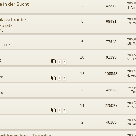
 in der Bucht
von
j
2
43872
4. Ap
lasschraube,
von
j
5
68931
19. M
zusatz
:40
von
j
6
77543
16. M
, 11:07
von
K
10
91295
5. Fe
0
1
2
von
K
12
105553
4. Fe
29
1
2
von
j
2
43823
1. Fe
19
n
von
G
14
225027
2. De
0
1
2
von
K
2
46205
29. O
achtungstipps - Tourplan
von
C