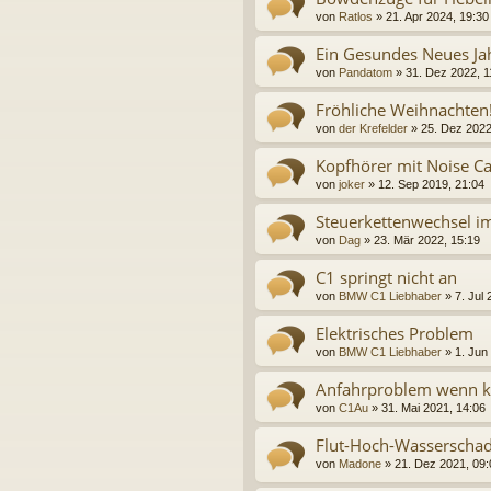
von
Ratlos
» 21. Apr 2024, 19:30
Ein Gesundes Neues Ja
von
Pandatom
» 31. Dez 2022, 1
Fröhliche Weihnachten
von
der Krefelder
» 25. Dez 2022
Kopfhörer mit Noise Ca
von
joker
» 12. Sep 2019, 21:04
Steuerkettenwechsel i
von
Dag
» 23. Mär 2022, 15:19
C1 springt nicht an
von
BMW C1 Liebhaber
» 7. Jul 
Elektrisches Problem
von
BMW C1 Liebhaber
» 1. Jun
Anfahrproblem wenn k
von
C1Au
» 31. Mai 2021, 14:06
Flut-Hoch-Wasserschad
von
Madone
» 21. Dez 2021, 09: