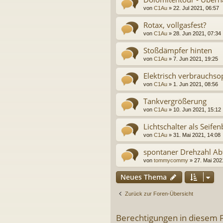
von
C1Au
» 22. Jul 2021, 06:57
Rotax, vollgasfest?
von
C1Au
» 28. Jun 2021, 07:34
Stoßdämpfer hinten
von
C1Au
» 7. Jun 2021, 19:25
Elektrisch verbrauchso
von
C1Au
» 1. Jun 2021, 08:56
Tankvergrößerung
von
C1Au
» 10. Jun 2021, 15:12
Lichtschalter als Seif
von
C1Au
» 31. Mai 2021, 14:08
spontaner Drehzahl Ab
von
tommycommy
» 27. Mai 202
Neues Thema
Zurück zur Foren-Übersicht
Berechtigungen in diesem