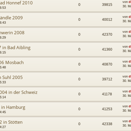
 Bad Honnef 2010
von
d
0
39815
30. M
6:53
Ländle 2009
von
d
0
40012
30. M
6:43
chwerin 2008
von
d
0
42370
30. M
6:29
 in Bad Aibling
von
d
0
41360
30. M
6:15
006 Mosbach
von
d
0
40870
30. M
5:48
in Suhl 2005
von
d
0
39712
30. M
5:33
2004 in der Schweiz
von
d
0
41178
30. M
5:14
3 in Hamburg
von
d
0
41253
30. M
4:45
2 in Stötten
von
d
0
42338
30. M
4:27