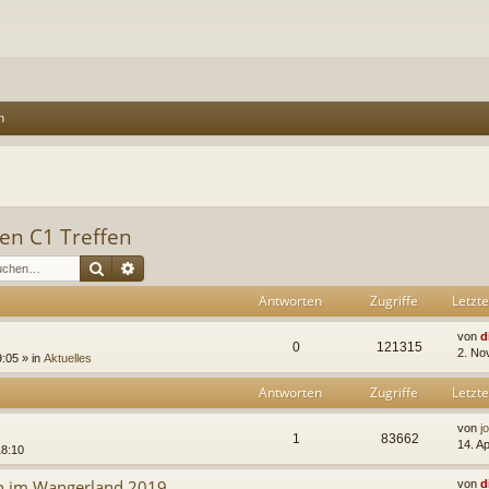
n
len C1 Treffen
Suche
Erweiterte Suche
Antworten
Zugriffe
Letzte
von
d
0
121315
2. No
:05 » in
Aktuelles
Antworten
Zugriffe
Letzte
von
j
1
83662
14. A
18:10
en im Wangerland 2019
von
d