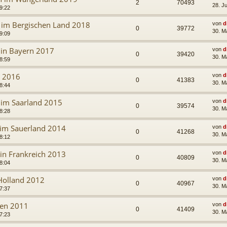
2
70493
28. J
9:22
n im Bergischen Land 2018
von
d
0
39772
30. M
9:09
 in Bayern 2017
von
d
0
39420
30. M
8:59
n 2016
von
d
0
41383
30. M
8:44
 im Saarland 2015
von
d
0
39574
30. M
8:28
 im Sauerland 2014
von
d
0
41268
30. M
8:12
 in Frankreich 2013
von
d
0
40809
30. M
8:04
 Holland 2012
von
d
0
40967
30. M
7:37
lien 2011
von
d
0
41409
30. M
7:23