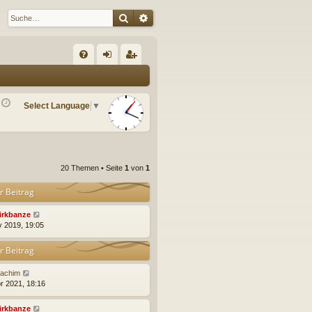
Suche
Erweiterte Suche
S
FA
n
eg
Q
m
ist
Select Language
▼
el
rie
de
re
n
n
20 Themen • Seite
1
von
1
r Beitrag
irkbanze
v 2019, 19:05
r Beitrag
oachim
pr 2021, 18:16
irkbanze