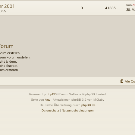
ahr 2001
von
d
0
41385
30. M
3:55
 Forum
um erstellen.
sem Forum erstellen.
cht
ändern.
cht
löschen.
um erstellen.
Alle C
Powered by
phpBB
® Forum Software © phpBB Limited
Style von
Arty
- Aktualisieren phpBB 3.2 von MrGaby
Deutsche Übersetzung durch
phpBB.de
Datenschutz
|
Nutzungsbedingungen