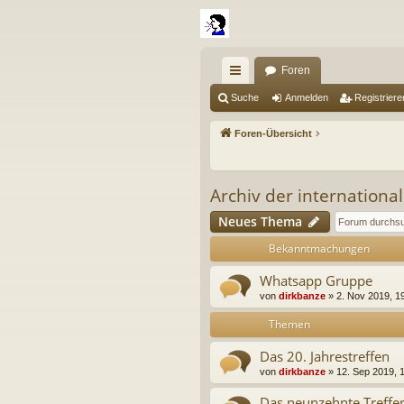
Foren
ch
Suche
Anmelden
Registriere
ne
Foren-Übersicht
llz
ug
Archiv der internationa
riff
Neues Thema
Bekanntmachungen
Whatsapp Gruppe
von
dirkbanze
» 2. Nov 2019, 19
Themen
Das 20. Jahrestreffen
von
dirkbanze
» 12. Sep 2019, 
Das neunzehnte Treff