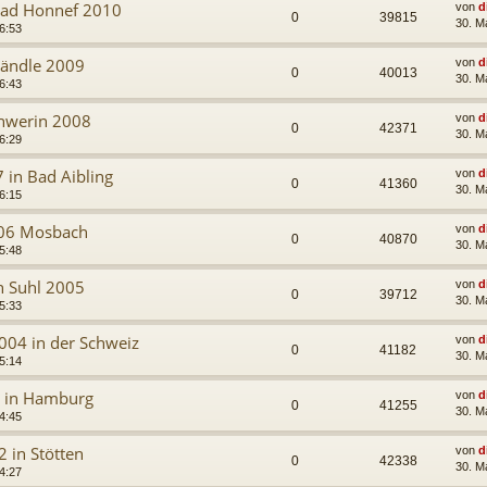
 Bad Honnef 2010
von
d
0
39815
30. M
6:53
Ländle 2009
von
d
0
40013
30. M
6:43
chwerin 2008
von
d
0
42371
30. M
6:29
 in Bad Aibling
von
d
0
41360
30. M
6:15
006 Mosbach
von
d
0
40870
30. M
5:48
in Suhl 2005
von
d
0
39712
30. M
5:33
2004 in der Schweiz
von
d
0
41182
30. M
5:14
3 in Hamburg
von
d
0
41255
30. M
4:45
2 in Stötten
von
d
0
42338
30. M
4:27