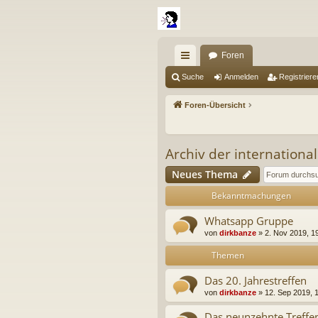
Foren
ch
Suche
Anmelden
Registriere
ne
Foren-Übersicht
llz
ug
Archiv der internationa
riff
Neues Thema
Bekanntmachungen
Whatsapp Gruppe
von
dirkbanze
» 2. Nov 2019, 19
Themen
Das 20. Jahrestreffen
von
dirkbanze
» 12. Sep 2019, 
Das neunzehnte Treff