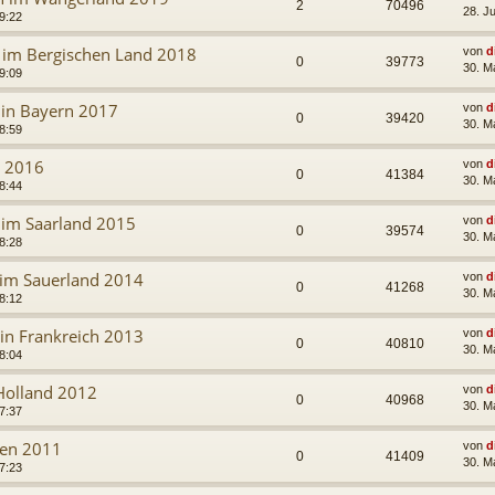
2
70496
28. J
9:22
n im Bergischen Land 2018
von
d
0
39773
30. M
9:09
 in Bayern 2017
von
d
0
39420
30. M
8:59
n 2016
von
d
0
41384
30. M
8:44
 im Saarland 2015
von
d
0
39574
30. M
8:28
 im Sauerland 2014
von
d
0
41268
30. M
8:12
 in Frankreich 2013
von
d
0
40810
30. M
8:04
 Holland 2012
von
d
0
40968
30. M
7:37
lien 2011
von
d
0
41409
30. M
7:23