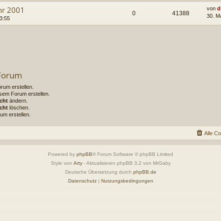
ahr 2001
von
d
0
41388
30. M
3:55
 Forum
um erstellen.
sem Forum erstellen.
cht
ändern.
cht
löschen.
um erstellen.
Alle C
Powered by
phpBB
® Forum Software © phpBB Limited
Style von
Arty
- Aktualisieren phpBB 3.2 von MrGaby
Deutsche Übersetzung durch
phpBB.de
Datenschutz
|
Nutzungsbedingungen