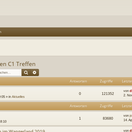
n
len C1 Treffen
Suche
Erweiterte Suche
Antworten
Zugriffe
Letzte
von
d
0
121352
2. No
:05 » in
Aktuelles
Antworten
Zugriffe
Letzte
von
j
1
83680
14. A
18:10
en im Wangerland 2019
von
d