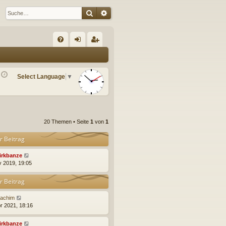
Suche
Erweiterte Suche
S
FA
n
eg
Q
m
ist
Select Language
▼
el
rie
de
re
n
n
20 Themen • Seite
1
von
1
r Beitrag
irkbanze
v 2019, 19:05
r Beitrag
oachim
pr 2021, 18:16
irkbanze