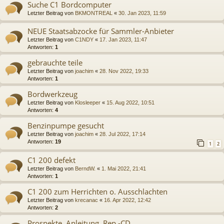
Suche C1 Bordcomputer
Letzter Beitrag von
BKMONTREAL
«
30. Jan 2023, 11:59
NEUE Staatsabzocke für Sammler-Anbieter
Letzter Beitrag von
C1NDY
«
17. Jan 2023, 11:47
Antworten:
1
gebrauchte teile
Letzter Beitrag von
joachim
«
28. Nov 2022, 19:33
Antworten:
1
Bordwerkzeug
Letzter Beitrag von
Klosleeper
«
15. Aug 2022, 10:51
Antworten:
4
Benzinpumpe gesucht
Letzter Beitrag von
joachim
«
28. Jul 2022, 17:14
Antworten:
19
1
2
C1 200 defekt
Letzter Beitrag von
BerndW.
«
1. Mai 2022, 21:41
Antworten:
1
C1 200 zum Herrichten o. Ausschlachten
Letzter Beitrag von
krecanac
«
16. Apr 2022, 12:42
Antworten:
2
Prospekte, Anleitung, Rep.-CD