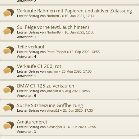
Antworten:
2
Verkaufe Rahmen mit Papieren und aktiver Zulassung
Letzter Beitrag von
NorbertG
«
10. Jan 2021, 12:14
Su. Felge vorne (evtl. auch hinten)
Letzter Beitrag von
NorbertG
«
10. Jan 2021, 12:08
Antworten:
1
Teile verkauf
Letzter Beitrag von
Peter Pöppel
«
12. Sep 2020, 13:55
Antworten:
4
Verkaufe C1 200, rot
Letzter Beitrag von
joachim
«
23. Aug 2020, 17:05
Antworten:
1
BMW C1 125 zu verkaufen
Letzter Beitrag von
joachim
«
8. Aug 2020, 20:55
Antworten:
6
Suche Sitzheizung Griffheizung
Letzter Beitrag von
skorpi11
«
21. Jun 2020, 17:33
Amaturenbret
Letzter Beitrag von
Klosleeper
«
16. Jun 2020, 23:55
Antworten:
1