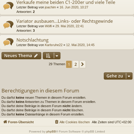
Verkaufe meine beiden C1-200er und viele Teile
Letzter Beitrag von
joachim
«
16. Jun 2020, 10:27
Antworten:
2
Variator ausbauen...Links- oder Rechtsgewinde
Letzter Beitrag von
Wölfi
«
29. Mai 2020, 22:41
Antworten:
3
Notschlachtung
Letzter Beitrag von
Karlsruhe22
«
12. Mai 2020, 14:45
Neues Thema
2
1
Nächste
29 Themen
Gehe zu
Berechtigungen in diesem Forum
Du darfst
keine
neuen Themen in diesem Forum erstellen.
Du darfst
keine
Antworten zu Themen in diesem Forum erstellen.
Du darfst deine Beiträge in diesem Forum
nicht
ändern.
Du darfst deine Beiträge in diesem Forum
nicht
löschen.
Du darfst
keine
Dateianhänge in diesem Forum erstellen.
Foren-Übersicht
Alle Cookies löschen
Alle Zeiten sind
UTC+02:00
Powered by
phpBB
® Forum Software © phpBB Limited