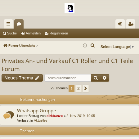
ch
or
n
eg
Suche
Anmelden
Registrieren
ne
en
m
ist
S
Foren-Übersicht
Select Language
▼
llz
el
rie
u
Privates An- und Verkauf C1 Roller und C1 Teile
c
ug
de
re
h
Forum
riff
n
n
e
Suche
Erweiterte Suc
Neues Thema
2
1
Nächste
29 Themen
Bekanntmachungen
Whatsapp Gruppe
Letzter Beitrag von
dirkbanze
«
2. Nov 2019, 19:05
Verfasst in
Aktuelles
Themen