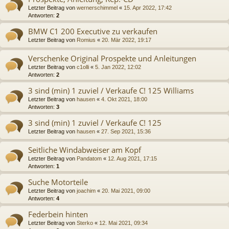
Letzter Beitrag von
wernerschimmel
«
15. Apr 2022, 17:42
Antworten:
2
BMW C1 200 Executive zu verkaufen
Letzter Beitrag von
Romius
«
20. Mär 2022, 19:17
Verschenke Original Prospekte und Anleitungen
Letzter Beitrag von
c1olli
«
5. Jan 2022, 12:02
Antworten:
2
3 sind (min) 1 zuviel / Verkaufe C! 125 Williams
Letzter Beitrag von
hausen
«
4. Okt 2021, 18:00
Antworten:
3
3 sind (min) 1 zuviel / Verkaufe C! 125
Letzter Beitrag von
hausen
«
27. Sep 2021, 15:36
Seitliche Windabweiser am Kopf
Letzter Beitrag von
Pandatom
«
12. Aug 2021, 17:15
Antworten:
1
Suche Motorteile
Letzter Beitrag von
joachim
«
20. Mai 2021, 09:00
Antworten:
4
Federbein hinten
Letzter Beitrag von
Sterko
«
12. Mai 2021, 09:34