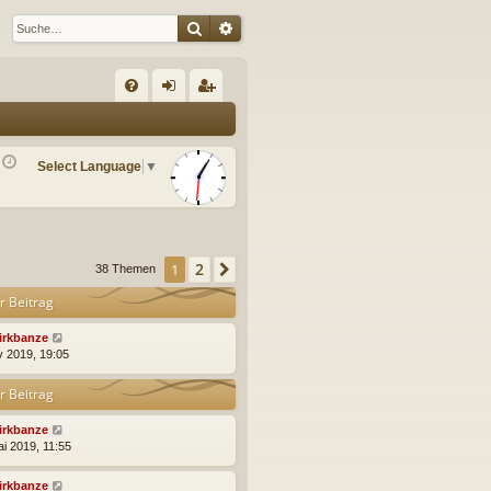
Suche
Erweiterte Suche
S
FA
n
eg
Q
m
ist
Select Language
▼
el
rie
de
re
n
n
2
1
Nächste
38 Themen
r Beitrag
irkbanze
v 2019, 19:05
r Beitrag
irkbanze
ai 2019, 11:55
irkbanze