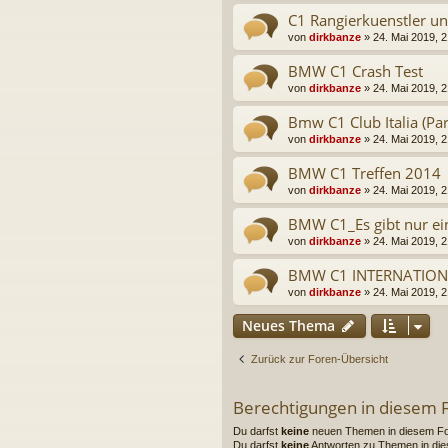
C1 Rangierkuenstler u
von
dirkbanze
» 24. Mai 2019, 2
BMW C1 Crash Test
von
dirkbanze
» 24. Mai 2019, 2
Bmw C1 Club Italia (P
von
dirkbanze
» 24. Mai 2019, 2
BMW C1 Treffen 2014
von
dirkbanze
» 24. Mai 2019, 2
BMW C1_Es gibt nur ein
von
dirkbanze
» 24. Mai 2019, 2
BMW C1 INTERNATION
von
dirkbanze
» 24. Mai 2019, 2
Neues Thema
Zurück zur Foren-Übersicht
Berechtigungen in diesem
Du darfst
keine
neuen Themen in diesem For
Du darfst
keine
Antworten zu Themen in die