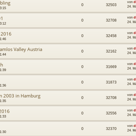
bling
von
d
0
32503
24. M
3:15
01
von
d
0
32708
24. M
3:12
1 2016
von
d
0
32458
24. M
1:46
amlos Valley Austria
von
d
0
32162
24. M
1:44
ch
von
d
0
31669
24. M
1:39
von
d
0
31873
24. M
1:36
en 2003 in Hamburg
von
d
0
32708
24. M
1:35
 2016
von
d
0
32556
24. M
1:33
von
d
0
32370
24. M
1:30