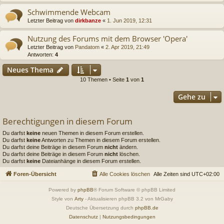
Schwimmende Webcam
Letzter Beitrag von
dirkbanze
«
1. Jun 2019, 12:31
Nutzung des Forums mit dem Browser 'Opera'
Letzter Beitrag von
Pandatom
«
2. Apr 2019, 21:49
Antworten:
4
Neues Thema
10 Themen • Seite
1
von
1
Gehe zu
Berechtigungen in diesem Forum
Du darfst
keine
neuen Themen in diesem Forum erstellen.
Du darfst
keine
Antworten zu Themen in diesem Forum erstellen.
Du darfst deine Beiträge in diesem Forum
nicht
ändern.
Du darfst deine Beiträge in diesem Forum
nicht
löschen.
Du darfst
keine
Dateianhänge in diesem Forum erstellen.
Foren-Übersicht
Alle Cookies löschen
Alle Zeiten sind
UTC+02:00
Powered by
phpBB
® Forum Software © phpBB Limited
Style von
Arty
- Aktualisieren phpBB 3.2 von MrGaby
Deutsche Übersetzung durch
phpBB.de
Datenschutz
|
Nutzungsbedingungen