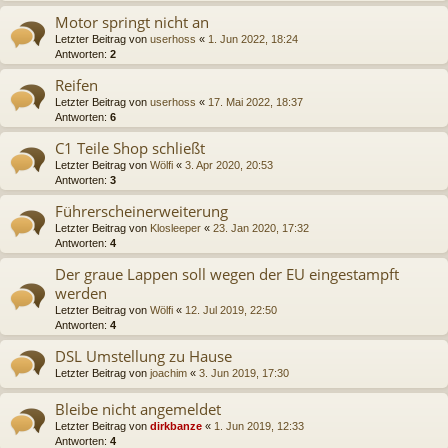
Motor springt nicht an
Letzter Beitrag von
userhoss
«
1. Jun 2022, 18:24
Antworten:
2
Reifen
Letzter Beitrag von
userhoss
«
17. Mai 2022, 18:37
Antworten:
6
C1 Teile Shop schließt
Letzter Beitrag von
Wölfi
«
3. Apr 2020, 20:53
Antworten:
3
Führerscheinerweiterung
Letzter Beitrag von
Klosleeper
«
23. Jan 2020, 17:32
Antworten:
4
Der graue Lappen soll wegen der EU eingestampft
werden
Letzter Beitrag von
Wölfi
«
12. Jul 2019, 22:50
Antworten:
4
DSL Umstellung zu Hause
Letzter Beitrag von
joachim
«
3. Jun 2019, 17:30
Bleibe nicht angemeldet
Letzter Beitrag von
dirkbanze
«
1. Jun 2019, 12:33
Antworten:
4