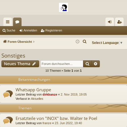
ch
or
n
eg
Suche
Anmelden
Registrieren
ne
en
m
ist
S
Foren-Übersicht
Select Language
▼
llz
el
rie
u
Sonstiges
c
ug
de
re
h
Suche
Erweiterte Suc
Neues Thema
riff
n
n
e
10 Themen • Seite
1
von
1
Bekanntmachungen
Whatsapp Gruppe
Letzter Beitrag von
dirkbanze
«
2. Nov 2019, 19:05
Verfasst in
Aktuelles
Themen
Ersatzteile von "INOX" bzw. Walter te Poel
Letzter Beitrag von
franze
«
23. Jun 2022, 19:40