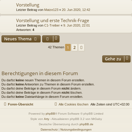
Vorstellung
Letzter Beitrag von
Matze123
«
20. Jun 2020, 12:42
Vorstellung und erste Technik-Frage
Letzter Beitrag von
C1-Treiber
«
9. Jun 2020, 22:01
Antworten:
4
Neues Thema
2
1
Nächste
42 Themen
Gehe zu
Berechtigungen in diesem Forum
Du darfst
keine
neuen Themen in diesem Forum erstellen.
Du darfst
keine
Antworten zu Themen in diesem Forum erstellen.
Du darfst deine Beiträge in diesem Forum
nicht
ändern.
Du darfst deine Beiträge in diesem Forum
nicht
löschen.
Du darfst
keine
Dateianhänge in diesem Forum erstellen.
Foren-Übersicht
Alle Cookies löschen
Alle Zeiten sind
UTC+02:00
Powered by
phpBB
® Forum Software © phpBB Limited
Style von
Arty
- Aktualisieren phpBB 3.2 von MrGaby
Deutsche Übersetzung durch
phpBB.de
Datenschutz
|
Nutzungsbedingungen