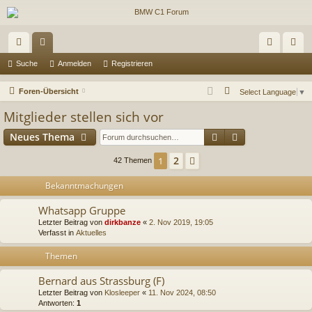
ch
or
n
eg
Suche
Anmelden
Registrieren
ne
en
m
ist
S
Foren-Übersicht
Select Language
▼
llz
el
rie
u
Mitglieder stellen sich vor
c
ug
de
re
Suche
Erweiterte Suc
Neues Thema
h
riff
n
n
e
2
1
Nächste
42 Themen
Bekanntmachungen
Whatsapp Gruppe
Letzter Beitrag von
dirkbanze
«
2. Nov 2019, 19:05
Verfasst in
Aktuelles
Themen
Bernard aus Strassburg (F)
Letzter Beitrag von
Klosleeper
«
11. Nov 2024, 08:50
Antworten:
1