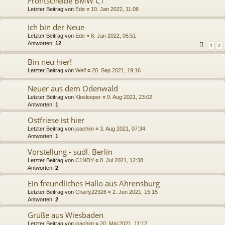
Frontscheibe BMW C1
Letzter Beitrag von
Ede
«
10. Jan 2022, 11:08
Ich bin der Neue
Letzter Beitrag von
Ede
«
8. Jan 2022, 05:51
Antworten:
12
1
2
Bin neu hier!
Letzter Beitrag von
Welf
«
20. Sep 2021, 19:16
Neuer aus dem Odenwald
Letzter Beitrag von
Klosleeper
«
9. Aug 2021, 23:02
Antworten:
1
Ostfriese ist hier
Letzter Beitrag von
joachim
«
3. Aug 2021, 07:34
Antworten:
1
Vorstellung - südl. Berlin
Letzter Beitrag von
C1NDY
«
8. Jul 2021, 12:38
Antworten:
2
Ein freundliches Hallo aus Ahrensburg
Letzter Beitrag von
Charly22926
«
2. Jun 2021, 15:15
Antworten:
2
Grüße aus Wiesbaden
Letzter Beitrag von
joachim
«
20. Mai 2021, 11:12