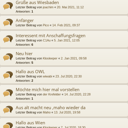
Grüße aus Wiesbaden
Letzter Beitrag von
joachim
«
20. Mai 2021, 11:12
Antworten:
1
Anfänger
Letzter Beitrag von
Pico
«
14. Feb 2021, 09:37
Interessent mit Anschaffungsfragen
Letzter Beitrag von
C1Au
«
5. Jan 2021, 12:05
Antworten:
6
Neu hier
Letzter Beitrag von
Klosleeper
«
2. Jan 2021, 09:58
Antworten:
5
Hallo aus OWL
Letzter Beitrag von
wiwabi
«
23. Jul 2020, 22:30
Antworten:
2
Möchte mich hier mal vorstellen
Letzter Beitrag von
der Krefelder
«
14. Jul 2020, 22:28
Antworten:
1
Aus alt macht neu ,maho wieder da
Letzter Beitrag von
Maho
«
13. Jul 2020, 19:58
Hallo aus Wien
Letzter Beitrag von
Klosleeper
«
7. Jul 2020, 18:30