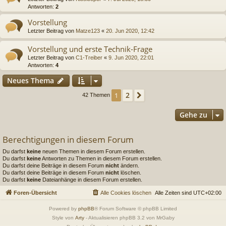
Antworten:
2
Vorstellung
Letzter Beitrag von
Matze123
«
20. Jun 2020, 12:42
Vorstellung und erste Technik-Frage
Letzter Beitrag von
C1-Treiber
«
9. Jun 2020, 22:01
Antworten:
4
Neues Thema
2
1
Nächste
42 Themen
Gehe zu
Berechtigungen in diesem Forum
Du darfst
keine
neuen Themen in diesem Forum erstellen.
Du darfst
keine
Antworten zu Themen in diesem Forum erstellen.
Du darfst deine Beiträge in diesem Forum
nicht
ändern.
Du darfst deine Beiträge in diesem Forum
nicht
löschen.
Du darfst
keine
Dateianhänge in diesem Forum erstellen.
Foren-Übersicht
Alle Cookies löschen
Alle Zeiten sind
UTC+02:00
Powered by
phpBB
® Forum Software © phpBB Limited
Style von
Arty
- Aktualisieren phpBB 3.2 von MrGaby