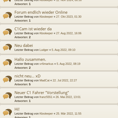
Antworten:
1
Forum endlich wieder Online
Letzter Beitrag von
Klosleeper
«
27. Okt 2023, 01:30
Antworten:
1
C1Cam ist wieder da
Letzter Beitrag von
Klosleeper
«
27. Aug 2022, 16:06
Antworten:
2
Neu dabei
Letzter Beitrag von
Ludger
«
5. Aug 2022, 09:10
Hallo zusammen.
Letzter Beitrag von
vr6markus
«
5. Aug 2022, 08:19
Antworten:
2
nicht neu... xD
Letzter Beitrag von
MadCat
«
22. Jul 2022, 22:27
Antworten:
5
Neuer C1 Fahrer "Vorstellung"
Letzter Beitrag von
franz5551
«
26. Mai 2022, 13:01
Antworten:
1
Hi!
Letzter Beitrag von
Klosleeper
«
25. Mär 2022, 11:55
Antworten:
1