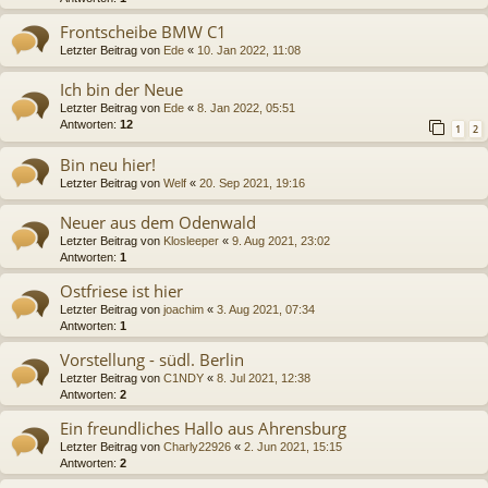
Frontscheibe BMW C1
Letzter Beitrag von
Ede
«
10. Jan 2022, 11:08
Ich bin der Neue
Letzter Beitrag von
Ede
«
8. Jan 2022, 05:51
Antworten:
12
1
2
Bin neu hier!
Letzter Beitrag von
Welf
«
20. Sep 2021, 19:16
Neuer aus dem Odenwald
Letzter Beitrag von
Klosleeper
«
9. Aug 2021, 23:02
Antworten:
1
Ostfriese ist hier
Letzter Beitrag von
joachim
«
3. Aug 2021, 07:34
Antworten:
1
Vorstellung - südl. Berlin
Letzter Beitrag von
C1NDY
«
8. Jul 2021, 12:38
Antworten:
2
Ein freundliches Hallo aus Ahrensburg
Letzter Beitrag von
Charly22926
«
2. Jun 2021, 15:15
Antworten:
2