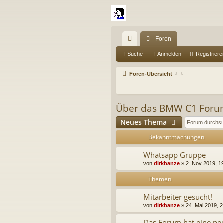
Foren
ch
Suche
Anmelden
Registriere
ne
Foren-Übersicht
llz
ug
Über das BMW C1 For
riff
Neues Thema
Bekanntmachungen
Whatsapp Gruppe
von
dirkbanze
» 2. Nov 2019, 19
Themen
Mitarbeiter gesucht!
von
dirkbanze
» 24. Mai 2019, 2
Das Forum hat eine neu