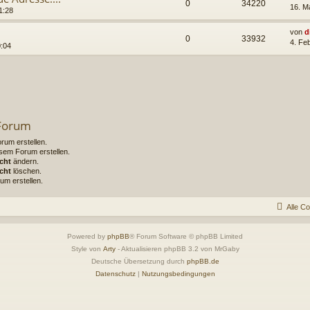
0
34220
16. M
1:28
von
d
0
33932
4. Fe
0:04
 Forum
um erstellen.
sem Forum erstellen.
cht
ändern.
cht
löschen.
um erstellen.
Alle C
Powered by
phpBB
® Forum Software © phpBB Limited
Style von
Arty
- Aktualisieren phpBB 3.2 von MrGaby
Deutsche Übersetzung durch
phpBB.de
Datenschutz
|
Nutzungsbedingungen