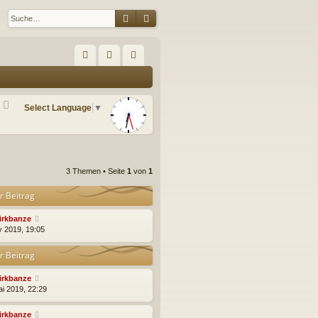
Suche
Erweiterte Suche
S
FA
n
eg
Q
m
ist
Select Language
▼
el
rie
de
re
n
n
3 Themen • Seite
1
von
1
r Beitrag
irkbanze
v 2019, 19:05
r Beitrag
irkbanze
ai 2019, 22:29
irkbanze