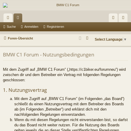
ch
or
n
eg
Suche
Anmelden
Registrieren
ne
en
m
ist
S
Foren-Übersicht
Select Language
▼
llz
el
rie
u
c
ug
de
re
BMW C1 Forum - Nutzungsbedingungen
h
riff
n
n
e
Mit dem Zugriff auf „BMW C1 Forum“ („https://c1biker.eu/forumneu“) wird
zwischen dir und dem Betreiber ein Vertrag mit folgenden Regelungen
geschlossen:
1. Nutzungsvertrag
Mit dem Zugriff auf „BMW C1 Forum“ (im Folgenden „das Board“)
schließt du einen Nutzungsvertrag mit dem Betreiber des Boards
ab (im Folgenden „Betreiber“) und erklärst dich mit den
nachfolgenden Regelungen einverstanden.
Wenn du mit diesen Regelungen nicht einverstanden bist, so darfst
du das Board nicht weiter nutzen. Für die Nutzung des Boards
gelten jeweils die an dieser Stelle veröffentlichten Regelungen.