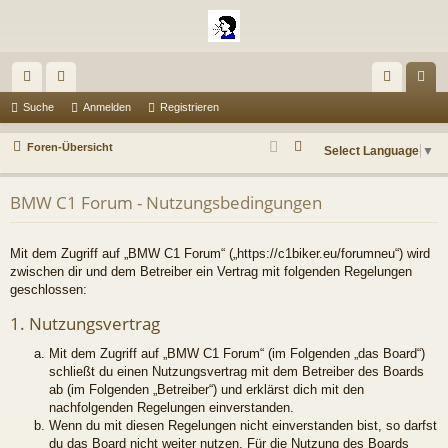
ch
or
n
eg
Suche
Anmelden
Registrieren
ne
en
m
ist
S
Foren-Übersicht
Select Language
▼
llz
el
rie
u
c
ug
de
re
BMW C1 Forum - Nutzungsbedingungen
h
riff
n
n
e
Mit dem Zugriff auf „BMW C1 Forum“ („https://c1biker.eu/forumneu“) wird
zwischen dir und dem Betreiber ein Vertrag mit folgenden Regelungen
geschlossen:
1. Nutzungsvertrag
Mit dem Zugriff auf „BMW C1 Forum“ (im Folgenden „das Board“)
schließt du einen Nutzungsvertrag mit dem Betreiber des Boards
ab (im Folgenden „Betreiber“) und erklärst dich mit den
nachfolgenden Regelungen einverstanden.
Wenn du mit diesen Regelungen nicht einverstanden bist, so darfst
du das Board nicht weiter nutzen. Für die Nutzung des Boards