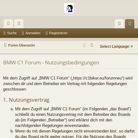
ch
or
n
eg
Suche
Anmelden
Registrieren
ne
en
m
ist
S
Foren-Übersicht
Select Language
▼
llz
el
rie
u
c
ug
de
re
BMW C1 Forum - Nutzungsbedingungen
h
riff
n
n
e
Mit dem Zugriff auf „BMW C1 Forum“ („https://c1biker.eu/forumneu“) wird
zwischen dir und dem Betreiber ein Vertrag mit folgenden Regelungen
geschlossen:
1. Nutzungsvertrag
Mit dem Zugriff auf „BMW C1 Forum“ (im Folgenden „das Board“)
schließt du einen Nutzungsvertrag mit dem Betreiber des Boards
ab (im Folgenden „Betreiber“) und erklärst dich mit den
nachfolgenden Regelungen einverstanden.
Wenn du mit diesen Regelungen nicht einverstanden bist, so darfst
du das Board nicht weiter nutzen. Für die Nutzung des Boards