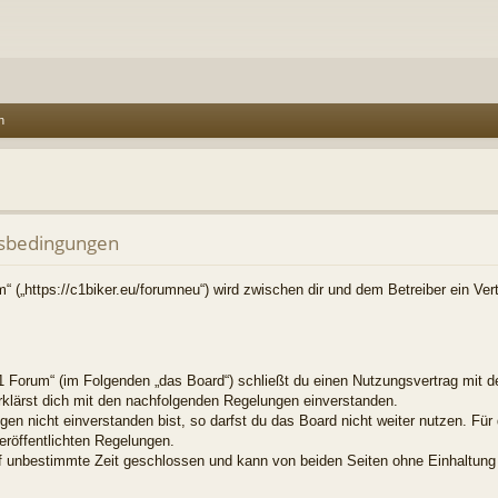
n
sbedingungen
 („https://c1biker.eu/forumneu“) wird zwischen dir und dem Betreiber ein Ve
 Forum“ (im Folgenden „das Board“) schließt du einen Nutzungsvertrag mit d
erklärst dich mit den nachfolgenden Regelungen einverstanden.
en nicht einverstanden bist, so darfst du das Board nicht weiter nutzen. Für
veröffentlichten Regelungen.
f unbestimmte Zeit geschlossen und kann von beiden Seiten ohne Einhaltung e