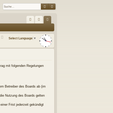
Suche
Erweiterte Suche
S
FA
n
eg
Q
m
ist
Select Language
▼
el
rie
de
re
n
n
rtrag mit folgenden Regelungen
em Betreiber des Boards ab (im
 die Nutzung des Boards gelten
iner Frist jederzeit gekündigt