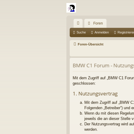
Foren
ch
Suche
Anmelden
Registriere
ne
Foren-Übersicht
llz
ug
BMW C1 Forum - Nutzung
riff
Mit dem Zugriff auf „BMW C1 Forum“
geschlossen:
1. Nutzungsvertrag
Mit dem Zugriff auf „BMW C1
Folgenden „Betreiber“) und 
Wenn du mit diesen Regelung
jeweils die an dieser Stelle 
Der Nutzungsvertrag wird au
werden.