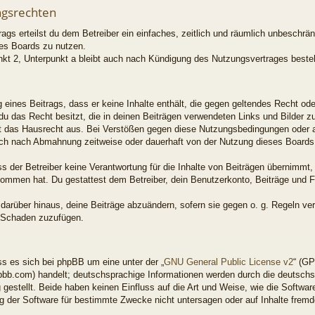
ngsrechten
rags erteilst du dem Betreiber ein einfaches, zeitlich und räumlich unbeschrä
es Boards zu nutzen.
kt 2, Unterpunkt a bleibt auch nach Kündigung des Nutzungsvertrages beste
ng eines Beitrags, dass er keine Inhalte enthält, die gegen geltendes Recht od
 du das Recht besitzt, die in deinen Beiträgen verwendeten Links und Bilder 
t das Hausrecht aus. Bei Verstößen gegen diese Nutzungsbedingungen oder an
ich nach Abmahnung zeitweise oder dauerhaft von der Nutzung dieses Boards 
 der Betreiber keine Verantwortung für die Inhalte von Beiträgen übernimmt, di
enommen hat. Du gestattest dem Betreiber, dein Benutzerkonto, Beiträge und F
 darüber hinaus, deine Beiträge abzuändern, sofern sie gegen o. g. Regeln ve
n Schaden zuzufügen.
s es sich bei phpBB um eine unter der „
GNU General Public License v2
“ (GP
bb.com) handelt; deutschsprachige Informationen werden durch die deutsch
gestellt. Beide haben keinen Einfluss auf die Art und Weise, wie die Softwar
 der Software für bestimmte Zwecke nicht untersagen oder auf Inhalte frem