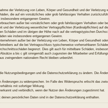
snahme der Verletzung von Leben, Körper und Gesundheit und der Verletzung w
chäden, die auf ein vorsätzliches oder grob fahrlässiges Verhalten zurückzuführ
e insbesondere entgangenen Gewinn.
erbrauchern außer bei vorsätzlichem oder grob fahrlässigem Verhalten oder b
 und der Verletzung wesentlicher Vertragspflichten (Kardinalpflichten) auf di
en Schäden und im übrigen der Höhe nach auf die vertragstypischen Durchsch
chäden wie insbesondere entgangenen Gewinn.
nternehmern außer bei der Verletzung von Leben, Körper und Gesundheit oder
Betreibers auf die bei Vertragsschluss typischerweise vorhersehbaren Schäd
urchschnittsschäden begrenzt. Dies gilt auch für mittelbare Schäden, insbes
Absätze a bis c gilt sinngemäß auch zugunsten der Mitarbeiter und Erfüllungs
aus zwingendem nationalem Recht bleiben unberührt.
t, die Nutzungsbedingungen und die Datenschutzerklärung zu ändern. Die Ände
den Änderungen zu widersprechen. Im Falle des Widerspruchs erlischt das zw
rhältnis mit sofortiger Wirkung.
nerkannt und verbindlich, wenn der Nutzer den Änderungen zugestimmt hat.
deinen persönlichen Daten sind in der Datenschutzerklärung enthalten.