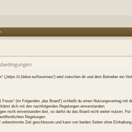
n
sbedingungen
 („https://c1biker.eu/forumneu“) wird zwischen dir und dem Betreiber ein Ve
 Forum“ (im Folgenden „das Board“) schließt du einen Nutzungsvertrag mit d
erklärst dich mit den nachfolgenden Regelungen einverstanden.
en nicht einverstanden bist, so darfst du das Board nicht weiter nutzen. Für
veröffentlichten Regelungen.
f unbestimmte Zeit geschlossen und kann von beiden Seiten ohne Einhaltung e