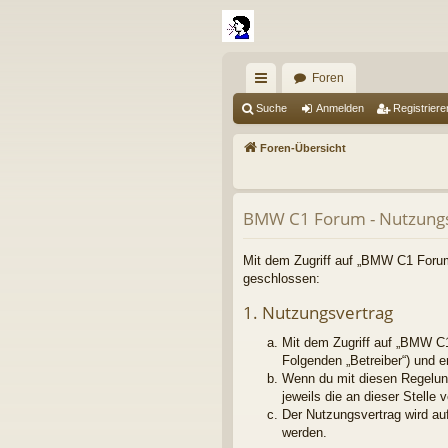
Foren
ch
Suche
Anmelden
Registriere
ne
Foren-Übersicht
llz
ug
BMW C1 Forum - Nutzung
riff
Mit dem Zugriff auf „BMW C1 Forum“
geschlossen:
1. Nutzungsvertrag
Mit dem Zugriff auf „BMW C1
Folgenden „Betreiber“) und 
Wenn du mit diesen Regelung
jeweils die an dieser Stelle 
Der Nutzungsvertrag wird au
werden.