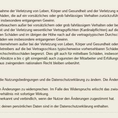
snahme der Verletzung von Leben, Körper und Gesundheit und der Verletzung w
chäden, die auf ein vorsätzliches oder grob fahrlässiges Verhalten zurückzuführ
e insbesondere entgangenen Gewinn.
erbrauchern außer bei vorsätzlichem oder grob fahrlässigem Verhalten oder b
 und der Verletzung wesentlicher Vertragspflichten (Kardinalpflichten) auf di
en Schäden und im übrigen der Höhe nach auf die vertragstypischen Durchsch
chäden wie insbesondere entgangenen Gewinn.
nternehmern außer bei der Verletzung von Leben, Körper und Gesundheit oder
Betreibers auf die bei Vertragsschluss typischerweise vorhersehbaren Schäd
urchschnittsschäden begrenzt. Dies gilt auch für mittelbare Schäden, insbes
Absätze a bis c gilt sinngemäß auch zugunsten der Mitarbeiter und Erfüllungs
aus zwingendem nationalem Recht bleiben unberührt.
t, die Nutzungsbedingungen und die Datenschutzerklärung zu ändern. Die Ände
den Änderungen zu widersprechen. Im Falle des Widerspruchs erlischt das zw
rhältnis mit sofortiger Wirkung.
nerkannt und verbindlich, wenn der Nutzer den Änderungen zugestimmt hat.
deinen persönlichen Daten sind in der Datenschutzerklärung enthalten.