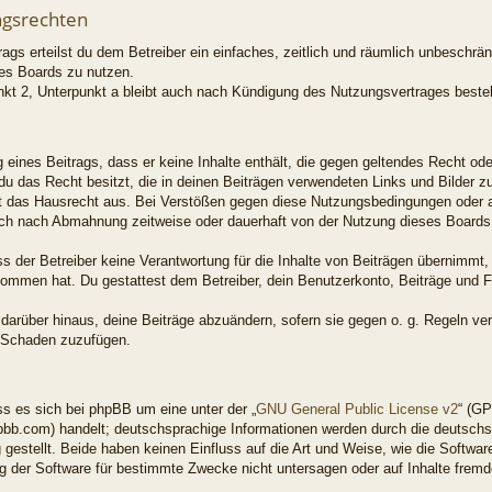
ngsrechten
rags erteilst du dem Betreiber ein einfaches, zeitlich und räumlich unbeschrä
es Boards zu nutzen.
kt 2, Unterpunkt a bleibt auch nach Kündigung des Nutzungsvertrages beste
ng eines Beitrags, dass er keine Inhalte enthält, die gegen geltendes Recht od
 du das Recht besitzt, die in deinen Beiträgen verwendeten Links und Bilder 
t das Hausrecht aus. Bei Verstößen gegen diese Nutzungsbedingungen oder an
ich nach Abmahnung zeitweise oder dauerhaft von der Nutzung dieses Boards 
 der Betreiber keine Verantwortung für die Inhalte von Beiträgen übernimmt, di
enommen hat. Du gestattest dem Betreiber, dein Benutzerkonto, Beiträge und F
 darüber hinaus, deine Beiträge abzuändern, sofern sie gegen o. g. Regeln ve
n Schaden zuzufügen.
s es sich bei phpBB um eine unter der „
GNU General Public License v2
“ (GP
bb.com) handelt; deutschsprachige Informationen werden durch die deutsch
gestellt. Beide haben keinen Einfluss auf die Art und Weise, wie die Softwar
 der Software für bestimmte Zwecke nicht untersagen oder auf Inhalte frem