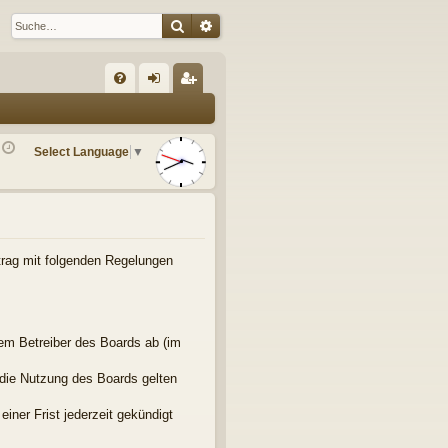
Suche
Erweiterte Suche
S
FA
n
eg
Q
m
ist
Select Language
▼
el
rie
de
re
n
n
rtrag mit folgenden Regelungen
em Betreiber des Boards ab (im
 die Nutzung des Boards gelten
iner Frist jederzeit gekündigt