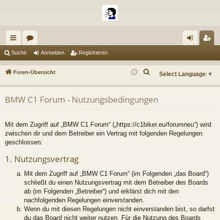
ch
or
n
eg
Suche
Anmelden
Registrieren
ne
en
m
ist
S
Foren-Übersicht
Select Language
▼
llz
el
rie
u
c
ug
de
re
BMW C1 Forum - Nutzungsbedingungen
h
riff
n
n
e
Mit dem Zugriff auf „BMW C1 Forum“ („https://c1biker.eu/forumneu“) wird
zwischen dir und dem Betreiber ein Vertrag mit folgenden Regelungen
geschlossen:
1. Nutzungsvertrag
Mit dem Zugriff auf „BMW C1 Forum“ (im Folgenden „das Board“)
schließt du einen Nutzungsvertrag mit dem Betreiber des Boards
ab (im Folgenden „Betreiber“) und erklärst dich mit den
nachfolgenden Regelungen einverstanden.
Wenn du mit diesen Regelungen nicht einverstanden bist, so darfst
du das Board nicht weiter nutzen. Für die Nutzung des Boards