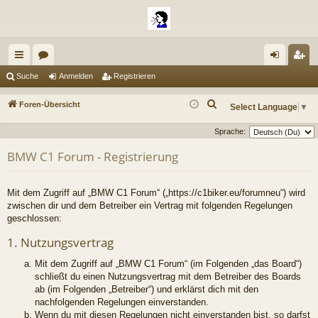
ch
or
n
eg
Suche
Anmelden
Registrieren
ne
en
m
ist
S
Foren-Übersicht
Select Language
▼
llz
el
rie
u
Sprache:
c
ug
de
re
h
BMW C1 Forum - Registrierung
riff
n
n
e
Mit dem Zugriff auf „BMW C1 Forum“ („https://c1biker.eu/forumneu“) wird
zwischen dir und dem Betreiber ein Vertrag mit folgenden Regelungen
geschlossen:
1. Nutzungsvertrag
Mit dem Zugriff auf „BMW C1 Forum“ (im Folgenden „das Board“)
schließt du einen Nutzungsvertrag mit dem Betreiber des Boards
ab (im Folgenden „Betreiber“) und erklärst dich mit den
nachfolgenden Regelungen einverstanden.
Wenn du mit diesen Regelungen nicht einverstanden bist, so darfst