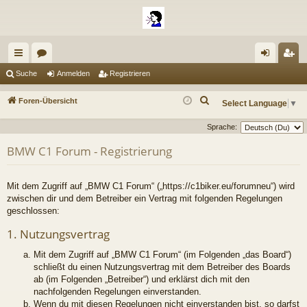
ch
or
n
eg
Suche
Anmelden
Registrieren
ne
en
m
ist
S
Foren-Übersicht
Select Language
▼
llz
el
rie
u
Sprache:
c
ug
de
re
h
BMW C1 Forum - Registrierung
riff
n
n
e
Mit dem Zugriff auf „BMW C1 Forum“ („https://c1biker.eu/forumneu“) wird
zwischen dir und dem Betreiber ein Vertrag mit folgenden Regelungen
geschlossen:
1. Nutzungsvertrag
Mit dem Zugriff auf „BMW C1 Forum“ (im Folgenden „das Board“)
schließt du einen Nutzungsvertrag mit dem Betreiber des Boards
ab (im Folgenden „Betreiber“) und erklärst dich mit den
nachfolgenden Regelungen einverstanden.
Wenn du mit diesen Regelungen nicht einverstanden bist, so darfst