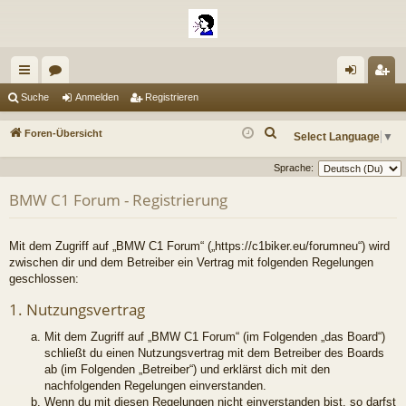
ch
or
n
eg
Suche
Anmelden
Registrieren
ne
en
m
ist
S
Foren-Übersicht
Select Language
▼
llz
el
rie
u
Sprache:
c
ug
de
re
h
BMW C1 Forum - Registrierung
riff
n
n
e
Mit dem Zugriff auf „BMW C1 Forum“ („https://c1biker.eu/forumneu“) wird
zwischen dir und dem Betreiber ein Vertrag mit folgenden Regelungen
geschlossen:
1. Nutzungsvertrag
Mit dem Zugriff auf „BMW C1 Forum“ (im Folgenden „das Board“)
schließt du einen Nutzungsvertrag mit dem Betreiber des Boards
ab (im Folgenden „Betreiber“) und erklärst dich mit den
nachfolgenden Regelungen einverstanden.
Wenn du mit diesen Regelungen nicht einverstanden bist, so darfst