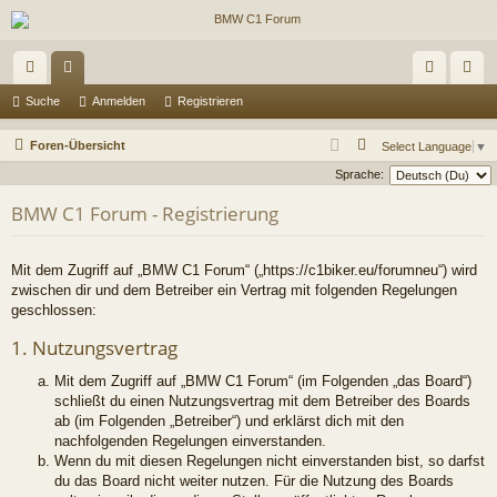
ch
or
n
eg
Suche
Anmelden
Registrieren
ne
en
m
ist
S
Foren-Übersicht
Select Language
▼
llz
el
rie
u
Sprache:
c
ug
de
re
BMW C1 Forum - Registrierung
h
riff
n
n
e
Mit dem Zugriff auf „BMW C1 Forum“ („https://c1biker.eu/forumneu“) wird
zwischen dir und dem Betreiber ein Vertrag mit folgenden Regelungen
geschlossen:
1. Nutzungsvertrag
Mit dem Zugriff auf „BMW C1 Forum“ (im Folgenden „das Board“)
schließt du einen Nutzungsvertrag mit dem Betreiber des Boards
ab (im Folgenden „Betreiber“) und erklärst dich mit den
nachfolgenden Regelungen einverstanden.
Wenn du mit diesen Regelungen nicht einverstanden bist, so darfst
du das Board nicht weiter nutzen. Für die Nutzung des Boards