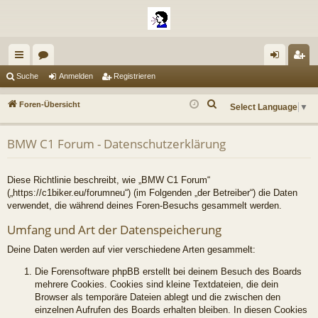
ch
or
n
eg
Suche
Anmelden
Registrieren
ne
en
m
ist
S
Foren-Übersicht
Select Language
▼
llz
el
rie
u
c
ug
de
re
BMW C1 Forum - Datenschutzerklärung
h
riff
n
n
e
Diese Richtlinie beschreibt, wie „BMW C1 Forum“
(„https://c1biker.eu/forumneu“) (im Folgenden „der Betreiber“) die Daten
verwendet, die während deines Foren-Besuchs gesammelt werden.
Umfang und Art der Datenspeicherung
Deine Daten werden auf vier verschiedene Arten gesammelt:
Die Forensoftware phpBB erstellt bei deinem Besuch des Boards
mehrere Cookies. Cookies sind kleine Textdateien, die dein
Browser als temporäre Dateien ablegt und die zwischen den
einzelnen Aufrufen des Boards erhalten bleiben. In diesen Cookies