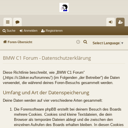
ch
or
n
eg
Suche
Anmelden
Registrieren
ne
en
m
ist
S
Foren-Übersicht
Select Language
▼
llz
el
rie
u
c
ug
de
re
BMW C1 Forum - Datenschutzerklärung
h
riff
n
n
e
Diese Richtlinie beschreibt, wie „BMW C1 Forum“
(„https://c1biker.eu/forumneu“) (im Folgenden „der Betreiber“) die Daten
verwendet, die während deines Foren-Besuchs gesammelt werden.
Umfang und Art der Datenspeicherung
Deine Daten werden auf vier verschiedene Arten gesammelt:
Die Forensoftware phpBB erstellt bei deinem Besuch des Boards
mehrere Cookies. Cookies sind kleine Textdateien, die dein
Browser als temporäre Dateien ablegt und die zwischen den
einzelnen Aufrufen des Boards erhalten bleiben. In diesen Cookies