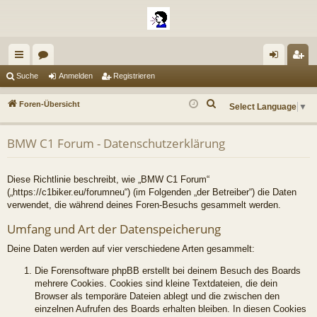
ch
or
n
eg
Suche
Anmelden
Registrieren
ne
en
m
ist
S
Foren-Übersicht
Select Language
▼
llz
el
rie
u
c
ug
de
re
BMW C1 Forum - Datenschutzerklärung
h
riff
n
n
e
Diese Richtlinie beschreibt, wie „BMW C1 Forum“
(„https://c1biker.eu/forumneu“) (im Folgenden „der Betreiber“) die Daten
verwendet, die während deines Foren-Besuchs gesammelt werden.
Umfang und Art der Datenspeicherung
Deine Daten werden auf vier verschiedene Arten gesammelt:
Die Forensoftware phpBB erstellt bei deinem Besuch des Boards
mehrere Cookies. Cookies sind kleine Textdateien, die dein
Browser als temporäre Dateien ablegt und die zwischen den
einzelnen Aufrufen des Boards erhalten bleiben. In diesen Cookies