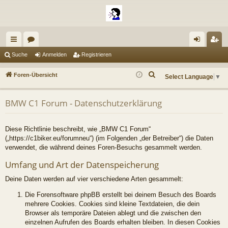
ch
or
n
eg
Suche
Anmelden
Registrieren
ne
en
m
ist
S
Foren-Übersicht
Select Language
▼
llz
el
rie
u
c
ug
de
re
BMW C1 Forum - Datenschutzerklärung
h
riff
n
n
e
Diese Richtlinie beschreibt, wie „BMW C1 Forum“
(„https://c1biker.eu/forumneu“) (im Folgenden „der Betreiber“) die Daten
verwendet, die während deines Foren-Besuchs gesammelt werden.
Umfang und Art der Datenspeicherung
Deine Daten werden auf vier verschiedene Arten gesammelt:
Die Forensoftware phpBB erstellt bei deinem Besuch des Boards
mehrere Cookies. Cookies sind kleine Textdateien, die dein
Browser als temporäre Dateien ablegt und die zwischen den
einzelnen Aufrufen des Boards erhalten bleiben. In diesen Cookies