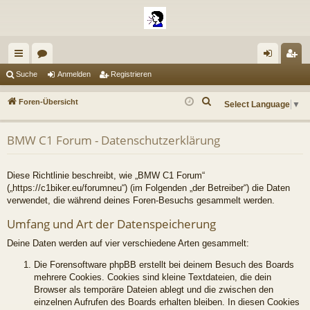
ch
or
n
eg
Suche
Anmelden
Registrieren
ne
en
m
ist
S
Foren-Übersicht
Select Language
▼
llz
el
rie
u
c
ug
de
re
BMW C1 Forum - Datenschutzerklärung
h
riff
n
n
e
Diese Richtlinie beschreibt, wie „BMW C1 Forum“
(„https://c1biker.eu/forumneu“) (im Folgenden „der Betreiber“) die Daten
verwendet, die während deines Foren-Besuchs gesammelt werden.
Umfang und Art der Datenspeicherung
Deine Daten werden auf vier verschiedene Arten gesammelt:
Die Forensoftware phpBB erstellt bei deinem Besuch des Boards
mehrere Cookies. Cookies sind kleine Textdateien, die dein
Browser als temporäre Dateien ablegt und die zwischen den
einzelnen Aufrufen des Boards erhalten bleiben. In diesen Cookies