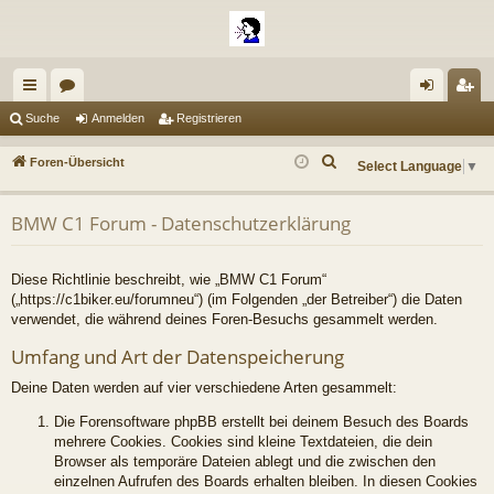
ch
or
n
eg
Suche
Anmelden
Registrieren
ne
en
m
ist
S
Foren-Übersicht
Select Language
▼
llz
el
rie
u
c
ug
de
re
BMW C1 Forum - Datenschutzerklärung
h
riff
n
n
e
Diese Richtlinie beschreibt, wie „BMW C1 Forum“
(„https://c1biker.eu/forumneu“) (im Folgenden „der Betreiber“) die Daten
verwendet, die während deines Foren-Besuchs gesammelt werden.
Umfang und Art der Datenspeicherung
Deine Daten werden auf vier verschiedene Arten gesammelt:
Die Forensoftware phpBB erstellt bei deinem Besuch des Boards
mehrere Cookies. Cookies sind kleine Textdateien, die dein
Browser als temporäre Dateien ablegt und die zwischen den
einzelnen Aufrufen des Boards erhalten bleiben. In diesen Cookies