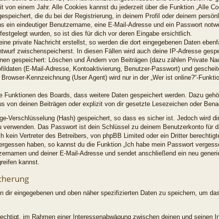
t von einem Jahr. Alle Cookies kannst du jederzeit über die Funktion „Alle C
espeichert, die du bei der Registrierung, in deinem Profil oder deinem persön
ns ein eindeutiger Benutzername, eine E-Mail-Adresse und ein Passwort notw
estgelegt wurden, so ist dies für dich vor deren Eingabe ersichtlich.
ine private Nachricht erstellst, so werden die dort eingegebenen Daten ebenfal
ntwurf zwischenspeicherst. In diesen Fällen wird auch deine IP-Adresse gespe
ionen gespeichert: Löschen und Ändern von Beiträgen (dazu zählen Private Na
fildaten (E-Mail-Adresse, Kontoaktivierung, Benutzer-Passwort) und geschei
Browser-Kennzeichnung (User Agent) wird nur in der „Wer ist online?“-Funktio
lne Funktionen des Boards, dass weitere Daten gespeichert werden. Dazu geh
s von deinen Beiträgen oder explizit von dir gesetzte Lesezeichen oder Bena
ge-Verschlüsselung (Hash) gespeichert, so dass es sicher ist. Jedoch wird di
zu verwenden. Das Passwort ist dein Schlüssel zu deinem Benutzerkonto für d
 kein Vertreter des Betreibers, von phpBB Limited oder ein Dritter berechti
 vergessen haben, so kannst du die Funktion „Ich habe mein Passwort verges
zernamen und deiner E-Mail-Adresse und sendet anschließend ein neu generi
reifen kannst.
cherung
on dir eingegebenen und oben näher spezifizierten Daten zu speichern, um da
erechtigt, im Rahmen einer Interessenabwägung zwischen deinen und seinen I