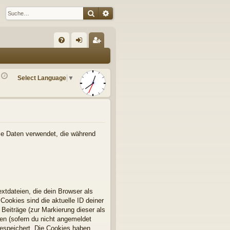
Suche
Erweiterte Suche
S
FA
n
eg
Q
m
ist
Select Language
▼
el
rie
de
re
n
n
die Daten verwendet, die während
xtdateien, die dein Browser als
Cookies sind die aktuelle ID deiner
 Beiträge (zur Markierung dieser als
en (sofern du nicht angemeldet
gespeichert. Die Cookies haben