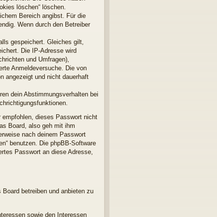
ookies löschen“ löschen.
lichem Bereich angibst. Für die
endig. Wenn durch den Betreiber
ls gespeichert. Gleiches gilt,
ichert. Die IP-Adresse wird
chrichten und Umfragen),
terte Anmeldeversuche. Die von
n angezeigt und nicht dauerhaft
ören dein Abstimmungsverhalten bei
chrichtigungsfunktionen.
r empfohlen, dieses Passwort nicht
as Board, also geh mit ihm
gterweise nach deinem Passwort
sen“ benutzen. Die phpBB-Software
ertes Passwort an diese Adresse,
s Board betreiben und anbieten zu
nteressen sowie den Interessen