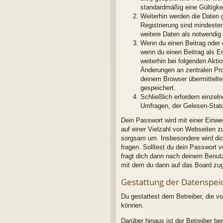
standardmäßig eine Gültigkei
Weiterhin werden die Daten g
Registrierung sind mindeste
weitere Daten als notwendig f
Wenn du einen Beitrag oder e
wenn du einen Beitrag als E
weiterhin bei folgenden Akt
Änderungen an zentralen Pro
deinem Browser übermittelte 
gespeichert.
Schließlich erfordern einze
Umfragen, der Gelesen-Statu
Dein Passwort wird mit einer Einwe
auf einer Vielzahl von Webseiten 
sorgsam um. Insbesondere wird dich
fragen. Solltest du dein Passwort
fragt dich dann nach deinem Benut
mit dem du dann auf das Board zug
Gestattung der Datenspei
Du gestattest dem Betreiber, die v
können.
Darüber hinaus ist der Betreiber b