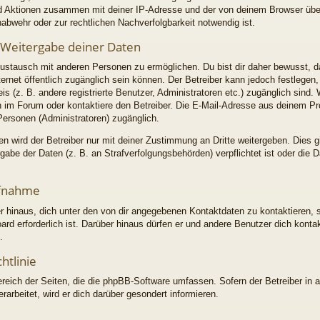
 und Aktionen zusammen mit deiner IP-Adresse und der von deinem Browser üb
abwehr oder zur rechtlichen Nachverfolgbarkeit notwendig ist.
 Weitergabe deiner Daten
ustausch mit anderen Personen zu ermöglichen. Du bist dir daher bewusst, d
Internet öffentlich zugänglich sein können. Der Betreiber kann jedoch festlegen
is (z. B. andere registrierte Benutzer, Administratoren etc.) zugänglich sin
im Forum oder kontaktiere den Betreiber. Die E-Mail-Adresse aus deinem Profi
Personen (Administratoren) zugänglich.
 wird der Betreiber nur mit deiner Zustimmung an Dritte weitergeben. Dies gil
abe der Daten (z. B. an Strafverfolgungsbehörden) verpflichtet ist oder die 
ufnahme
r hinaus, dich unter den von dir angegebenen Kontaktdaten zu kontaktieren, s
ard erforderlich ist. Darüber hinaus dürfen er und andere Benutzer dich konta
.
htlinie
ereich der Seiten, die die phpBB-Software umfassen. Sofern der Betreiber in 
arbeitet, wird er dich darüber gesondert informieren.