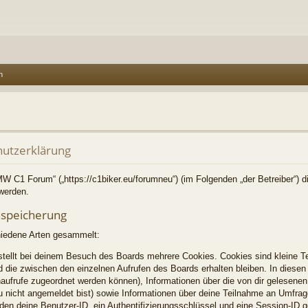
n
utzerklärung
BMW C1 Forum“ („https://c1biker.eu/forumneu“) (im Folgenden „der Betreiber“) 
werden.
nspeicherung
hiedene Arten gesammelt:
tellt bei deinem Besuch des Boards mehrere Cookies. Cookies sind kleine Te
 die zwischen den einzelnen Aufrufen des Boards erhalten bleiben. In diesen 
enaufrufe zugeordnet werden können), Informationen über die von dir gelesenen
u nicht angemeldet bist) sowie Informationen über deine Teilnahme an Umfrag
rden deine Benutzer-ID, ein Authentifizierungsschlüssel und eine Session-ID 