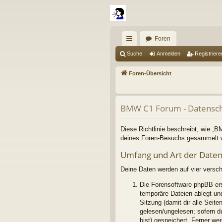
Foren
ch
Suche
Anmelden
Registriere
ne
Foren-Übersicht
llz
ug
BMW C1 Forum - Datensch
riff
Diese Richtlinie beschreibt, wie „
deines Foren-Besuchs gesammelt 
Umfang und Art der Date
Deine Daten werden auf vier versc
Die Forensoftware phpBB ers
temporäre Dateien ablegt und
Sitzung (damit dir alle Seit
gelesen/ungelesen; sofern d
bist) gespeichert. Ferner we