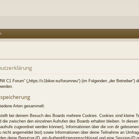
n
utzerklärung
BMW C1 Forum“ („https://c1biker.eu/forumneu“) (im Folgenden „der Betreiber“) 
werden.
nspeicherung
hiedene Arten gesammelt:
tellt bei deinem Besuch des Boards mehrere Cookies. Cookies sind kleine Te
 die zwischen den einzelnen Aufrufen des Boards erhalten bleiben. In diesen 
enaufrufe zugeordnet werden können), Informationen über die von dir gelesenen
u nicht angemeldet bist) sowie Informationen über deine Teilnahme an Umfrag
rden deine Benutzer-ID, ein Authentifizierungsschlüssel und eine Session-ID 