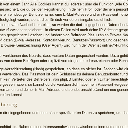
t von einem Jahr. Alle Cookies kannst du jederzeit über die Funktion „Alle C
espeichert, die du bei der Registrierung, in deinem Profil oder deinem persön
ns ein eindeutiger Benutzername, eine E-Mail-Adresse und ein Passwort notw
estgelegt wurden, so ist dies für dich vor deren Eingabe ersichtlich.
ine private Nachricht erstellst, so werden die dort eingegebenen Daten ebenfal
ntwurf zwischenspeicherst. In diesen Fällen wird auch deine IP-Adresse gespe
ionen gespeichert: Löschen und Ändern von Beiträgen (dazu zählen Private Na
fildaten (E-Mail-Adresse, Kontoaktivierung, Benutzer-Passwort) und geschei
Browser-Kennzeichnung (User Agent) wird nur in der „Wer ist online?“-Funktio
lne Funktionen des Boards, dass weitere Daten gespeichert werden. Dazu geh
s von deinen Beiträgen oder explizit von dir gesetzte Lesezeichen oder Bena
ge-Verschlüsselung (Hash) gespeichert, so dass es sicher ist. Jedoch wird di
zu verwenden. Das Passwort ist dein Schlüssel zu deinem Benutzerkonto für d
 kein Vertreter des Betreibers, von phpBB Limited oder ein Dritter berechti
 vergessen haben, so kannst du die Funktion „Ich habe mein Passwort verges
zernamen und deiner E-Mail-Adresse und sendet anschließend ein neu generi
reifen kannst.
cherung
on dir eingegebenen und oben näher spezifizierten Daten zu speichern, um da
erechtigt, im Rahmen einer Interessenabwägung zwischen deinen und seinen I