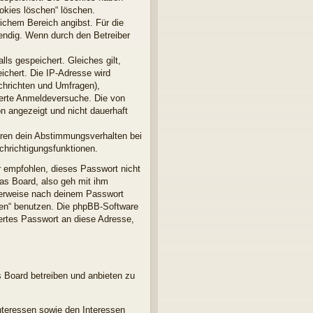
ookies löschen“ löschen.
lichem Bereich angibst. Für die
endig. Wenn durch den Betreiber
ls gespeichert. Gleiches gilt,
ichert. Die IP-Adresse wird
chrichten und Umfragen),
terte Anmeldeversuche. Die von
n angezeigt und nicht dauerhaft
ören dein Abstimmungsverhalten bei
chrichtigungsfunktionen.
r empfohlen, dieses Passwort nicht
as Board, also geh mit ihm
gterweise nach deinem Passwort
sen“ benutzen. Die phpBB-Software
ertes Passwort an diese Adresse,
s Board betreiben und anbieten zu
nteressen sowie den Interessen