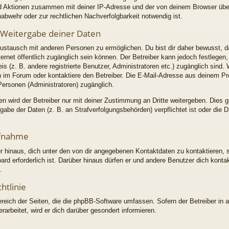
 und Aktionen zusammen mit deiner IP-Adresse und der von deinem Browser üb
abwehr oder zur rechtlichen Nachverfolgbarkeit notwendig ist.
 Weitergabe deiner Daten
ustausch mit anderen Personen zu ermöglichen. Du bist dir daher bewusst, d
Internet öffentlich zugänglich sein können. Der Betreiber kann jedoch festlegen
is (z. B. andere registrierte Benutzer, Administratoren etc.) zugänglich sin
im Forum oder kontaktiere den Betreiber. Die E-Mail-Adresse aus deinem Profi
Personen (Administratoren) zugänglich.
 wird der Betreiber nur mit deiner Zustimmung an Dritte weitergeben. Dies gil
abe der Daten (z. B. an Strafverfolgungsbehörden) verpflichtet ist oder die 
ufnahme
r hinaus, dich unter den von dir angegebenen Kontaktdaten zu kontaktieren, s
ard erforderlich ist. Darüber hinaus dürfen er und andere Benutzer dich konta
.
htlinie
ereich der Seiten, die die phpBB-Software umfassen. Sofern der Betreiber in 
arbeitet, wird er dich darüber gesondert informieren.