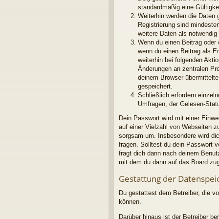
standardmäßig eine Gültigkei
Weiterhin werden die Daten g
Registrierung sind mindeste
weitere Daten als notwendig f
Wenn du einen Beitrag oder e
wenn du einen Beitrag als E
weiterhin bei folgenden Akt
Änderungen an zentralen Pro
deinem Browser übermittelte 
gespeichert.
Schließlich erfordern einze
Umfragen, der Gelesen-Statu
Dein Passwort wird mit einer Einwe
auf einer Vielzahl von Webseiten 
sorgsam um. Insbesondere wird dich
fragen. Solltest du dein Passwort
fragt dich dann nach deinem Benut
mit dem du dann auf das Board zug
Gestattung der Datenspei
Du gestattest dem Betreiber, die v
können.
Darüber hinaus ist der Betreiber b