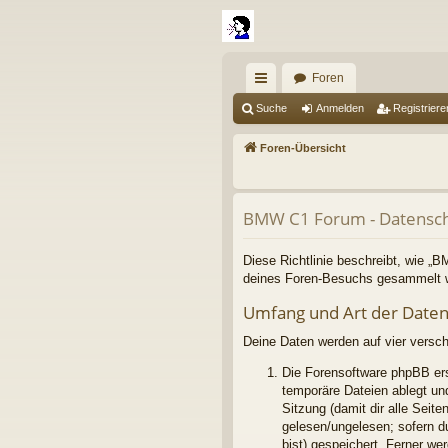
Foren
ch
Suche
Anmelden
Registriere
ne
Foren-Übersicht
llz
ug
BMW C1 Forum - Datensch
riff
Diese Richtlinie beschreibt, wie „
deines Foren-Besuchs gesammelt 
Umfang und Art der Date
Deine Daten werden auf vier versc
Die Forensoftware phpBB ers
temporäre Dateien ablegt und
Sitzung (damit dir alle Seit
gelesen/ungelesen; sofern d
bist) gespeichert. Ferner we