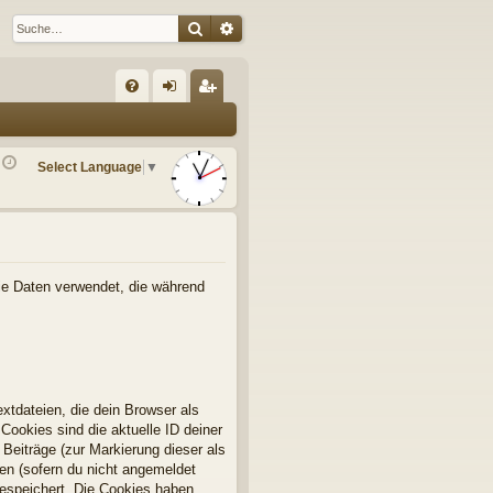
Suche
Erweiterte Suche
S
FA
n
eg
Q
m
ist
Select Language
▼
el
rie
de
re
n
n
die Daten verwendet, die während
xtdateien, die dein Browser als
Cookies sind die aktuelle ID deiner
 Beiträge (zur Markierung dieser als
en (sofern du nicht angemeldet
gespeichert. Die Cookies haben