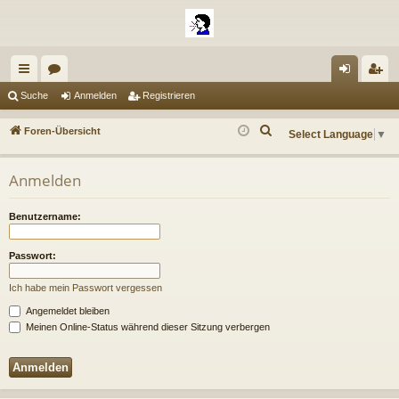
ch
or
n
eg
Suche
Anmelden
Registrieren
ne
en
m
ist
S
Foren-Übersicht
Select Language
▼
llz
el
rie
u
c
ug
de
re
Anmelden
h
riff
n
n
e
Benutzername:
Passwort:
Ich habe mein Passwort vergessen
Angemeldet bleiben
Meinen Online-Status während dieser Sitzung verbergen