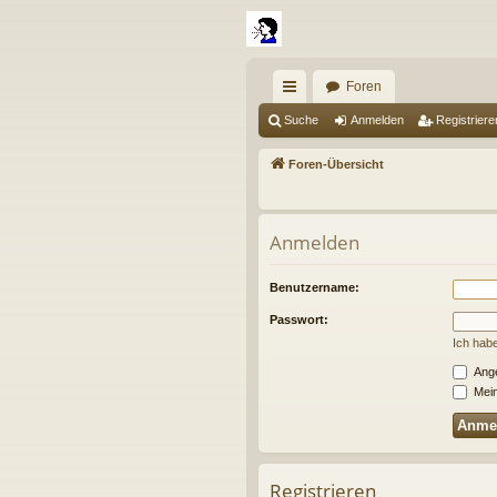
Foren
ch
Suche
Anmelden
Registriere
ne
Foren-Übersicht
llz
ug
Anmelden
riff
Benutzername:
Passwort:
Ich hab
Ange
Mein
Registrieren