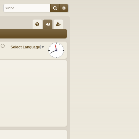
Suche
Erweiterte Suche
S
FA
n
eg
Q
m
ist
Select Language
▼
el
rie
de
re
n
n