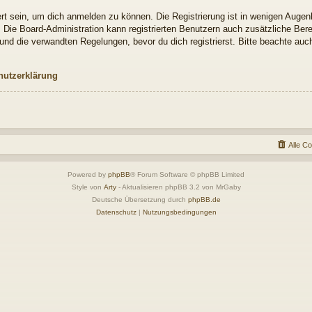
t sein, um dich anmelden zu können. Die Registrierung ist in wenigen Augenbl
. Die Board-Administration kann registrierten Benutzern auch zusätzliche Be
nd die verwandten Regelungen, bevor du dich registrierst. Bitte beachte auch
hutzerklärung
Alle C
Powered by
phpBB
® Forum Software © phpBB Limited
Style von
Arty
- Aktualisieren phpBB 3.2 von MrGaby
Deutsche Übersetzung durch
phpBB.de
Datenschutz
|
Nutzungsbedingungen