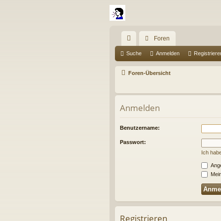
Foren
ch
Suche
Anmelden
Registriere
ne
Foren-Übersicht
llz
ug
Anmelden
riff
Benutzername:
Passwort:
Ich hab
Ange
Mein
Registrieren