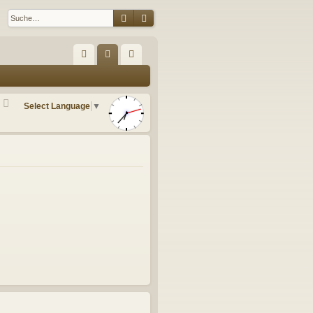
Suche
Erweiterte Suche
S
FA
n
eg
Q
m
ist
Select Language
▼
el
rie
de
re
n
n