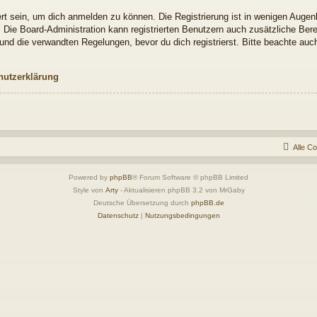
t sein, um dich anmelden zu können. Die Registrierung ist in wenigen Augenbl
. Die Board-Administration kann registrierten Benutzern auch zusätzliche Be
nd die verwandten Regelungen, bevor du dich registrierst. Bitte beachte auch
hutzerklärung
Alle C
Powered by
phpBB
® Forum Software © phpBB Limited
Style von
Arty
- Aktualisieren phpBB 3.2 von MrGaby
Deutsche Übersetzung durch
phpBB.de
Datenschutz
|
Nutzungsbedingungen