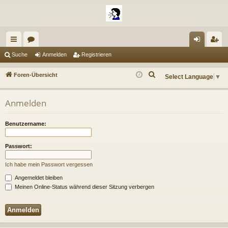
ch
or
n
eg
Suche
Anmelden
Registrieren
ne
en
m
ist
S
Foren-Übersicht
Select Language
▼
llz
el
rie
u
c
ug
de
re
Anmelden
h
riff
n
n
e
Benutzername:
Passwort:
Ich habe mein Passwort vergessen
Angemeldet bleiben
Meinen Online-Status während dieser Sitzung verbergen