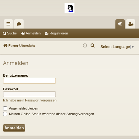
ch
or
n
eg
Suche
Anmelden
Registrieren
ne
en
m
ist
S
Foren-Übersicht
Select Language
▼
llz
el
rie
u
c
ug
de
re
Anmelden
h
riff
n
n
e
Benutzername:
Passwort:
Ich habe mein Passwort vergessen
Angemeldet bleiben
Meinen Online-Status während dieser Sitzung verbergen