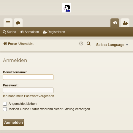
ch
or
n
eg
Suche
Anmelden
Registrieren
ne
en
m
ist
S
Foren-Übersicht
Select Language
▼
llz
el
rie
u
c
ug
de
re
Anmelden
h
riff
n
n
e
Benutzername:
Passwort:
Ich habe mein Passwort vergessen
Angemeldet bleiben
Meinen Online-Status während dieser Sitzung verbergen