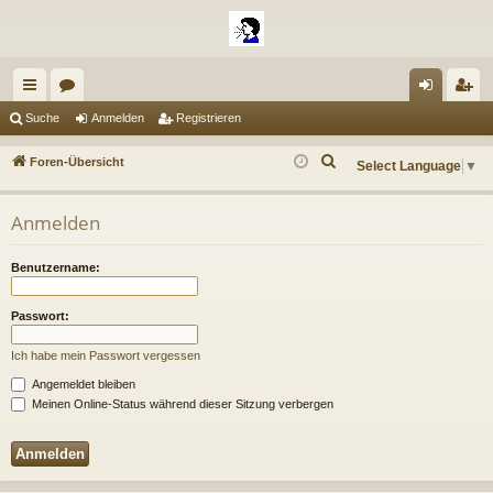
ch
or
n
eg
Suche
Anmelden
Registrieren
ne
en
m
ist
S
Foren-Übersicht
Select Language
▼
llz
el
rie
u
c
ug
de
re
Anmelden
h
riff
n
n
e
Benutzername:
Passwort:
Ich habe mein Passwort vergessen
Angemeldet bleiben
Meinen Online-Status während dieser Sitzung verbergen