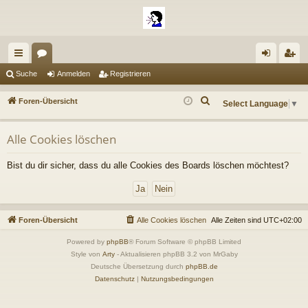
ch
or
n
eg
Suche
Anmelden
Registrieren
ne
en
m
ist
S
Foren-Übersicht
Select Language
▼
llz
el
rie
u
c
ug
de
re
Alle Cookies löschen
h
riff
n
n
e
Bist du dir sicher, dass du alle Cookies des Boards löschen möchtest?
Foren-Übersicht
Alle Cookies löschen
Alle Zeiten sind
UTC+02:00
Powered by
phpBB
® Forum Software © phpBB Limited
Style von
Arty
- Aktualisieren phpBB 3.2 von MrGaby
Deutsche Übersetzung durch
phpBB.de
Datenschutz
|
Nutzungsbedingungen