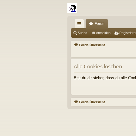
Foren
ch
Suche
Anmelden
Registriere
ne
Foren-Übersicht
llz
ug
Alle Cookies löschen
riff
Bist du dir sicher, dass du alle C
Foren-Übersicht