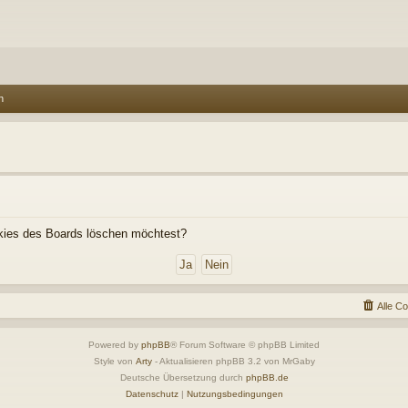
n
ookies des Boards löschen möchtest?
Alle C
Powered by
phpBB
® Forum Software © phpBB Limited
Style von
Arty
- Aktualisieren phpBB 3.2 von MrGaby
Deutsche Übersetzung durch
phpBB.de
Datenschutz
|
Nutzungsbedingungen