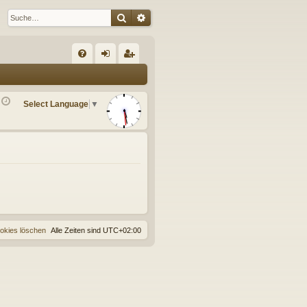
Suche
Erweiterte Suche
S
FA
n
eg
Q
m
ist
Select Language
▼
el
rie
de
re
n
n
ookies löschen
Alle Zeiten sind
UTC+02:00