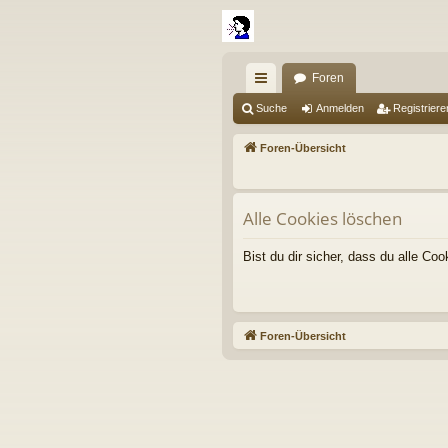
Foren
ch
Suche
Anmelden
Registriere
ne
Foren-Übersicht
llz
ug
Alle Cookies löschen
riff
Bist du dir sicher, dass du alle C
Foren-Übersicht