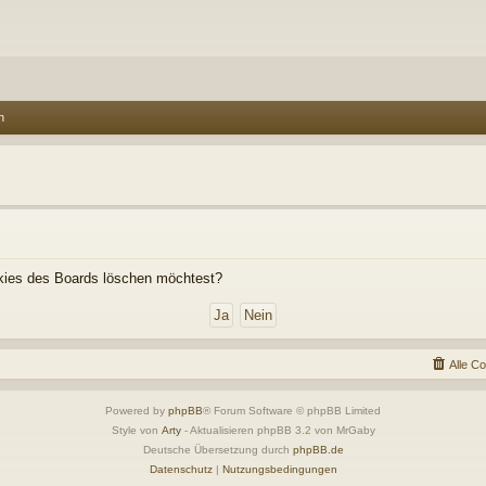
n
ookies des Boards löschen möchtest?
Alle C
Powered by
phpBB
® Forum Software © phpBB Limited
Style von
Arty
- Aktualisieren phpBB 3.2 von MrGaby
Deutsche Übersetzung durch
phpBB.de
Datenschutz
|
Nutzungsbedingungen