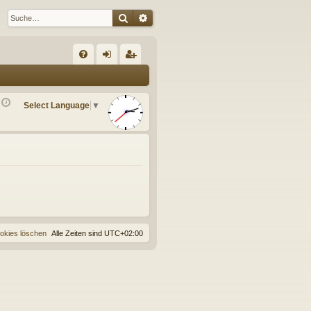
Suche
Erweiterte Suche
S
FA
n
eg
Q
m
ist
Select Language
▼
el
rie
de
re
n
n
ookies löschen
Alle Zeiten sind
UTC+02:00