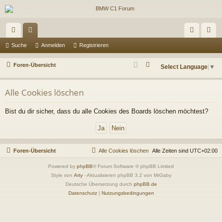
ch
or
n
eg
Suche
Anmelden
Registrieren
ne
en
m
ist
S
Foren-Übersicht
Select Language
▼
llz
el
rie
u
c
ug
de
re
Alle Cookies löschen
h
riff
n
n
e
Bist du dir sicher, dass du alle Cookies des Boards löschen möchtest?
Foren-Übersicht
Alle Cookies löschen
Alle Zeiten sind
UTC+02:00
Powered by
phpBB
® Forum Software © phpBB Limited
Style von
Arty
- Aktualisieren phpBB 3.2 von MrGaby
Deutsche Übersetzung durch
phpBB.de
Datenschutz
|
Nutzungsbedingungen