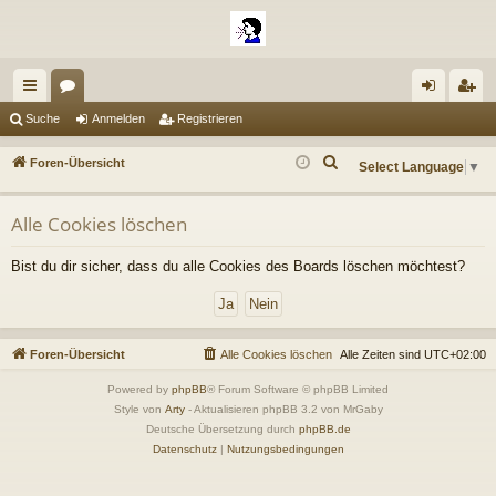
ch
or
n
eg
Suche
Anmelden
Registrieren
ne
en
m
ist
S
Foren-Übersicht
Select Language
▼
llz
el
rie
u
c
ug
de
re
Alle Cookies löschen
h
riff
n
n
e
Bist du dir sicher, dass du alle Cookies des Boards löschen möchtest?
Foren-Übersicht
Alle Cookies löschen
Alle Zeiten sind
UTC+02:00
Powered by
phpBB
® Forum Software © phpBB Limited
Style von
Arty
- Aktualisieren phpBB 3.2 von MrGaby
Deutsche Übersetzung durch
phpBB.de
Datenschutz
|
Nutzungsbedingungen