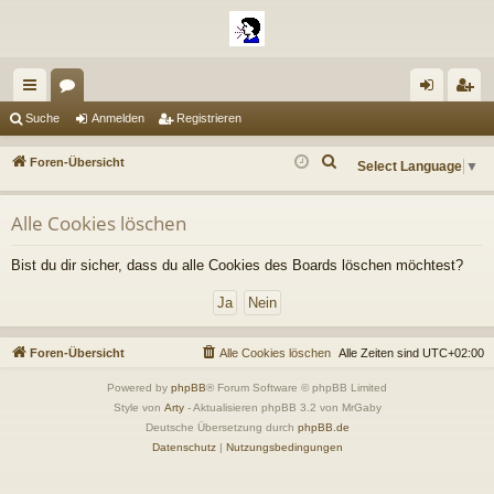
ch
or
n
eg
Suche
Anmelden
Registrieren
ne
en
m
ist
S
Foren-Übersicht
Select Language
▼
llz
el
rie
u
c
ug
de
re
Alle Cookies löschen
h
riff
n
n
e
Bist du dir sicher, dass du alle Cookies des Boards löschen möchtest?
Foren-Übersicht
Alle Cookies löschen
Alle Zeiten sind
UTC+02:00
Powered by
phpBB
® Forum Software © phpBB Limited
Style von
Arty
- Aktualisieren phpBB 3.2 von MrGaby
Deutsche Übersetzung durch
phpBB.de
Datenschutz
|
Nutzungsbedingungen