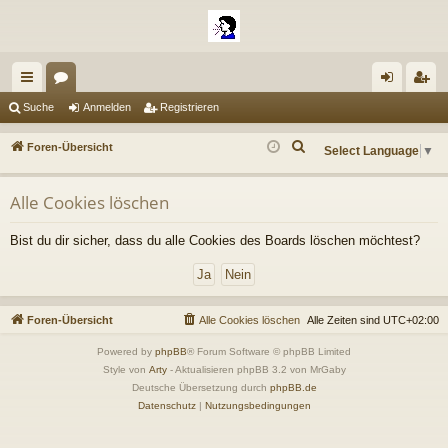
ch
or
n
eg
Suche
Anmelden
Registrieren
ne
en
m
ist
S
Foren-Übersicht
Select Language
▼
llz
el
rie
u
c
ug
de
re
Alle Cookies löschen
h
riff
n
n
e
Bist du dir sicher, dass du alle Cookies des Boards löschen möchtest?
Foren-Übersicht
Alle Cookies löschen
Alle Zeiten sind
UTC+02:00
Powered by
phpBB
® Forum Software © phpBB Limited
Style von
Arty
- Aktualisieren phpBB 3.2 von MrGaby
Deutsche Übersetzung durch
phpBB.de
Datenschutz
|
Nutzungsbedingungen