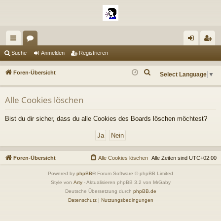
ch
or
n
eg
Suche
Anmelden
Registrieren
ne
en
m
ist
S
Foren-Übersicht
Select Language
▼
llz
el
rie
u
c
ug
de
re
Alle Cookies löschen
h
riff
n
n
e
Bist du dir sicher, dass du alle Cookies des Boards löschen möchtest?
Foren-Übersicht
Alle Cookies löschen
Alle Zeiten sind
UTC+02:00
Powered by
phpBB
® Forum Software © phpBB Limited
Style von
Arty
- Aktualisieren phpBB 3.2 von MrGaby
Deutsche Übersetzung durch
phpBB.de
Datenschutz
|
Nutzungsbedingungen